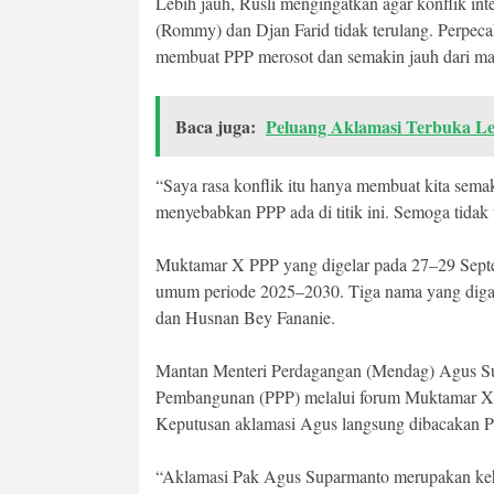
Lebih jauh, Rusli mengingatkan agar konflik in
(Rommy) dan Djan Farid tidak terulang. Perpecah
membuat PPP merosot dan semakin jauh dari ma
Baca juga:
Peluang Aklamasi Terbuka L
“Saya rasa konflik itu hanya membuat kita sema
menyebabkan PPP ada di titik ini. Semoga tidak 
Muktamar X PPP yang digelar pada 27–29 Septem
umum periode 2025–2030. Tiga nama yang dig
dan Husnan Bey Fananie.
Mantan Menteri Perdagangan (Mendag) Agus Sup
Pembangunan (PPP) melalui forum Muktamar X PP
Keputusan aklamasi Agus langsung dibacakan P
“Aklamasi Pak Agus Suparmanto merupakan keh