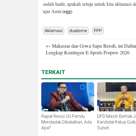
sudah hadir, apakah setuju untuk kita aklamasi 
(egg)
ujar Amir.
Aklamasi
dualisme
PPP
Post
←
Makassar dan Gowa Sapu Bersih, ini Dafta
navigation
Lengkap Kontingen E-Sports Porprov 2026
TERKAIT
Rapat Revisi UU Pemilu
DPD Masih Berhak J
Mendadak Dibatalkan, Ada
Kandidat Ketua Golk
Apa?
Sulsel