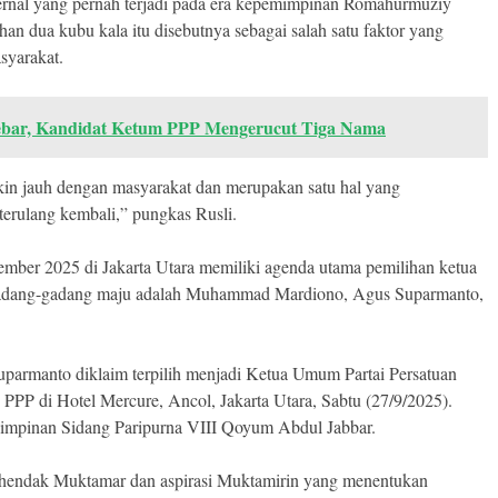
ternal yang pernah terjadi pada era kepemimpinan Romahurmuziy
an dua kubu kala itu disebutnya sebagai salah satu faktor yang
syarakat.
ebar, Kandidat Ketum PPP Mengerucut Tiga Nama
kin jauh dengan masyarakat dan merupakan satu hal yang
terulang kembali,” pungkas Rusli.
ber 2025 di Jakarta Utara memiliki agenda utama pemilihan ketua
adang-gadang maju adalah Muhammad Mardiono, Agus Suparmanto,
armanto diklaim terpilih menjadi Ketua Umum Partai Persatuan
P di Hotel Mercure, Ancol, Jakarta Utara, Sabtu (27/9/2025).
impinan Sidang Paripurna VIII Qoyum Abdul Jabbar.
endak Muktamar dan aspirasi Muktamirin yang menentukan