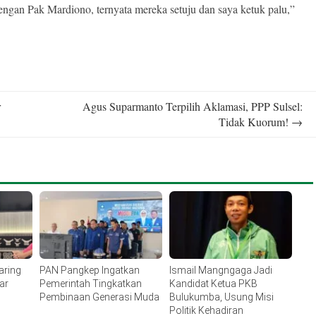
dengan Pak Mardiono, ternyata mereka setuju dan saya ketuk palu,”
r
Agus Suparmanto Terpilih Aklamasi, PPP Sulsel:
Tidak Kuorum!
→
aring
PAN Pangkep Ingatkan
Ismail Mangngaga Jadi
ar
Pemerintah Tingkatkan
Kandidat Ketua PKB
Pembinaan Generasi Muda
Bulukumba, Usung Misi
Politik Kehadiran