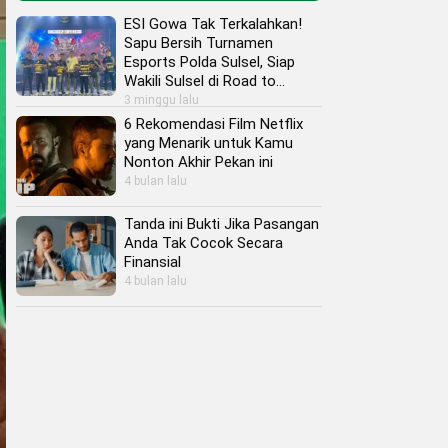
ESI Gowa Tak Terkalahkan!
Sapu Bersih Turnamen
Esports Polda Sulsel, Siap
Wakili Sulsel di Road to
Kapolri Cup 2026
3 minggu lalu
6 Rekomendasi Film Netflix
yang Menarik untuk Kamu
Nonton Akhir Pekan ini
4 bulan lalu
Tanda ini Bukti Jika Pasangan
Anda Tak Cocok Secara
Finansial
4 bulan lalu