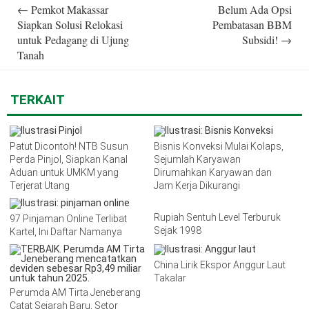
Post
←
Pemkot Makassar
Belum Ada Opsi
navigation
Siapkan Solusi Relokasi
Pembatasan BBM
untuk Pedagang di Ujung
Subsidi!
→
Tanah
TERKAIT
Patut Dicontoh! NTB Susun
Bisnis Konveksi Mulai Kolaps,
Perda Pinjol, Siapkan Kanal
Sejumlah Karyawan
Aduan untuk UMKM yang
Dirumahkan Karyawan dan
Terjerat Utang
Jam Kerja Dikurangi
Rupiah Sentuh Level Terburuk
97 Pinjaman Online Terlibat
Sejak 1998
Kartel, Ini Daftar Namanya
China Lirik Ekspor Anggur Laut
Takalar
Perumda AM Tirta Jeneberang
Catat Sejarah Baru, Setor