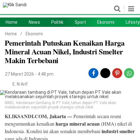
Home
News
Politik
Sport
Ekonomi
Lifesty
Home
News
Home
/
Ekonomi
Pemerintah Putuskan Kenaikan Harga
Politik
Sport
Mineral Acuan Nikel, Industri Smelter
Ekonomi
Lifestyle
Makin Terbebani
Otomotif
Teknologi
27 Maret 2026 - 4:48 pm
E. N Arif
NIKEL. Kendaraan tambang di PT Vale, tahun depan PT Vale akan
melaksanakan sejumlah proyek staregis untuk nikel.
KLIKSANDI.COM,
Jakarta
—
Pemerintah secara resmi
harga mineral acuan
mengumumkan kenaikan
(HMA) nikel di
industri smelter
Indonesia. Kondisi ini akan semakin membebani
yang ada di Indonesia.