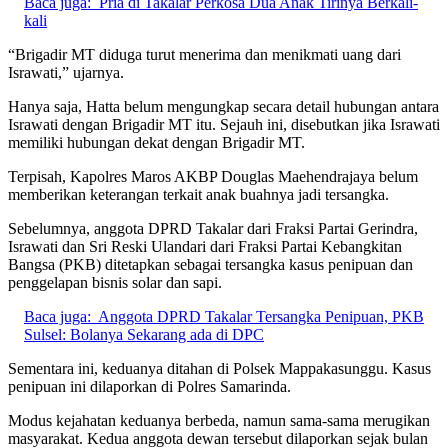
Baca juga:
Pria di Takalar Perkosa Dua Anak Tirinya Berkali-
kali
“Brigadir MT diduga turut menerima dan menikmati uang dari
Israwati,” ujarnya.
Hanya saja, Hatta belum mengungkap secara detail hubungan antara
Israwati dengan Brigadir MT itu. Sejauh ini, disebutkan jika Israwati
memiliki hubungan dekat dengan Brigadir MT.
Terpisah, Kapolres Maros AKBP Douglas Maehendrajaya belum
memberikan keterangan terkait anak buahnya jadi tersangka.
Sebelumnya, anggota DPRD Takalar dari Fraksi Partai Gerindra,
Israwati dan Sri Reski Ulandari dari Fraksi Partai Kebangkitan
Bangsa (PKB) ditetapkan sebagai tersangka kasus penipuan dan
penggelapan bisnis solar dan sapi.
Baca juga:
Anggota DPRD Takalar Tersangka Penipuan, PKB
Sulsel: Bolanya Sekarang ada di DPC
Sementara ini, keduanya ditahan di Polsek Mappakasunggu. Kasus
penipuan ini dilaporkan di Polres Samarinda.
Modus kejahatan keduanya berbeda, namun sama-sama merugikan
masyarakat. Kedua anggota dewan tersebut dilaporkan sejak bulan