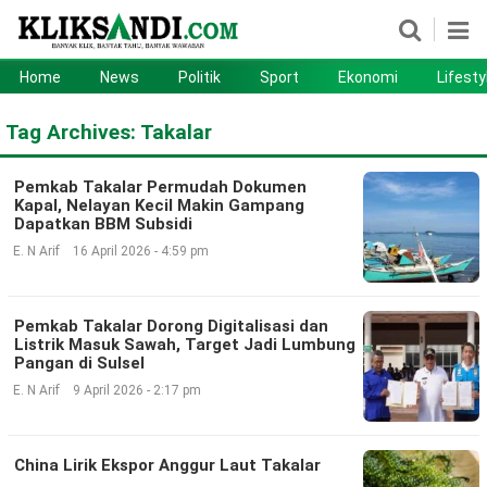
Home
News
Politik
Sport
Ekonomi
Lifesty
Home
News
Tag Archives:
Takalar
Politik
Sport
Pemkab Takalar Permudah Dokumen
Ekonomi
Lifestyle
Kapal, Nelayan Kecil Makin Gampang
Dapatkan BBM Subsidi
Otomotif
Teknologi
E. N Arif
16 April 2026 - 4:59 pm
Pemkab Takalar Dorong Digitalisasi dan
Listrik Masuk Sawah, Target Jadi Lumbung
Pangan di Sulsel
E. N Arif
9 April 2026 - 2:17 pm
China Lirik Ekspor Anggur Laut Takalar