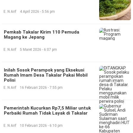
©
E. N Arif
4 April 2026 - 5:56 pm
Copyright
2026
Klik
Sandi
Pemkab Takalar Kirim 110 Pemuda
-
All
Magang ke Jepang
right
reserved
E. N Arif
5 Maret 2026 - 6:07 pm
Inilah Sosok Perampok yang Eksekusi
Rumah Imam Desa Takalar Pakai Mobil
Polisi
E. N Arif
16 Februari 2026 - 7:55 pm
Pemerintah Kucurkan Rp7,5 Miliar untuk
Perbaiki Rumah Tidak Layak di Takalar
E. N Arif
10 Februari 2026 - 6:10 pm