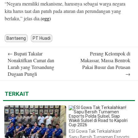
“Negara memiliki mekanisme, harusnya sebagai warga negara
kita harus taat dan patuh pada aturan dan perundangan yang
(egg)
berlaku,” jelas dia.
Bantaeng
PT Huadi
Post
←
Bupati Takalar
Perang Kelompok di
navigation
Nonaktifkan Camat dan
Makassar, Massa Bentrok
Lurah yang Tersandung
Pakai Busur dan Petasan
Dugaan Pungli
→
TERKAIT
ESI Gowa Tak Terkalahkan!
Sapu Bersih Turnamen Esports