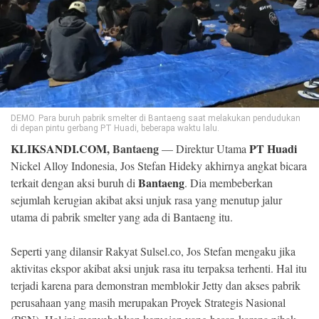
©
Copyright
2026
Klik
Sandi
-
All
right
reserved
DEMO. Para buruh pabrik smelter di Bantaeng saat melakukan pendudukan
di depan pintu gerbang PT Huadi, beberapa waktu lalu.
KLIKSANDI.COM
, Bantaeng
PT Huadi
— Direktur Utama
Nickel Alloy Indonesia, Jos Stefan Hideky akhirnya angkat bicara
Bantaeng
terkait dengan aksi buruh di
. Dia membeberkan
sejumlah kerugian akibat aksi unjuk rasa yang menutup jalur
utama di pabrik smelter yang ada di Bantaeng itu.
Seperti yang dilansir Rakyat Sulsel.co, Jos Stefan mengaku jika
aktivitas ekspor akibat aksi unjuk rasa itu terpaksa terhenti. Hal itu
terjadi karena para demonstran memblokir Jetty dan akses pabrik
perusahaan yang masih merupakan Proyek Strategis Nasional