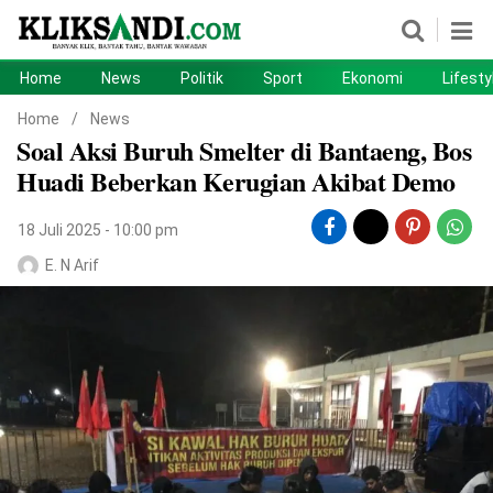
Home
News
Politik
Sport
Ekonomi
Lifesty
Home
News
Home
/
News
Soal Aksi Buruh Smelter di Bantaeng, Bos
Politik
Sport
Huadi Beberkan Kerugian Akibat Demo
Ekonomi
Lifestyle
18 Juli 2025 - 10:00 pm
Otomotif
Teknologi
E. N Arif