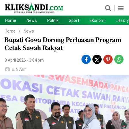
Home
News
Politik
Sport
Ekonomi
Lifesty
Home
News
Home
/
News
Bupati Gowa Dorong Perluasan Program
Politik
Sport
Cetak Sawah Rakyat
Ekonomi
Lifestyle
8 April 2026 - 3:04 pm
Otomotif
Teknologi
E. N Arif