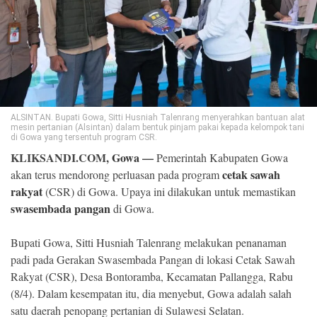
©
Copyright
2026
Klik
Sandi
-
All
right
reserved
ALSINTAN. Bupati Gowa, Sitti Husniah Talenrang menyerahkan bantuan alat
mesin pertanian (Alsintan) dalam bentuk pinjam pakai kepada kelompok tani
di Gowa yang tersentuh program CSR.
KLIKSANDI.COM,
Gowa
—
Pemerintah Kabupaten Gowa
cetak sawah
akan terus mendorong perluasan pada program
rakyat
(CSR) di Gowa. Upaya ini dilakukan untuk memastikan
swasembada pangan
di Gowa.
Bupati Gowa, Sitti Husniah Talenrang melakukan penanaman
padi pada Gerakan Swasembada Pangan di lokasi Cetak Sawah
Rakyat (CSR), Desa Bontoramba, Kecamatan Pallangga, Rabu
(8/4). Dalam kesempatan itu, dia menyebut, Gowa adalah salah
satu daerah penopang pertanian di Sulawesi Selatan.