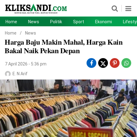
Home
News
Politik
Sport
Ekonomi
Lifesty
Home
News
Home
/
News
Harga Baju Makin Mahal, Harga Kain
Politik
Sport
Bakal Naik Pekan Depan
Ekonomi
Lifestyle
7 April 2026 - 5:36 pm
Otomotif
Teknologi
E. N Arif