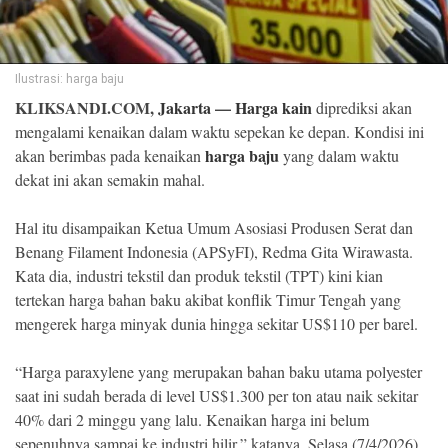
©
Copyright
2026
Ilustrasi: harga baju
Klik
Sandi
KLIKSANDI.COM,
Jakarta
—
Harga kain
diprediksi akan
-
All
mengalami kenaikan dalam waktu sepekan ke depan. Kondisi ini
right
reserved
harga baju
akan berimbas pada kenaikan
yang dalam waktu
dekat ini akan semakin mahal.
Hal itu disampaikan Ketua Umum Asosiasi Produsen Serat dan
Benang Filament Indonesia (APSyFI), Redma Gita Wirawasta.
Kata dia, industri tekstil dan produk tekstil (TPT) kini kian
tertekan harga bahan baku akibat konflik Timur Tengah yang
mengerek harga minyak dunia hingga sekitar US$110 per barel.
“Harga paraxylene yang merupakan bahan baku utama polyester
saat ini sudah berada di level US$1.300 per ton atau naik sekitar
40% dari 2 minggu yang lalu. Kenaikan harga ini belum
sepenuhnya sampai ke industri hilir,” katanya, Selasa (7/4/2026).