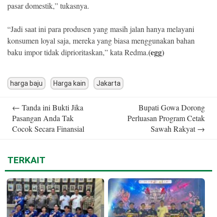
pasar domestik,” tukasnya.
“Jadi saat ini para produsen yang masih jalan hanya melayani
konsumen loyal saja, mereka yang biasa menggunakan bahan
(egg)
baku impor tidak diprioritaskan,” kata Redma.
harga baju
Harga kain
Jakarta
Post
←
Tanda ini Bukti Jika
Bupati Gowa Dorong
navigation
Pasangan Anda Tak
Perluasan Program Cetak
Cocok Secara Finansial
Sawah Rakyat
→
TERKAIT