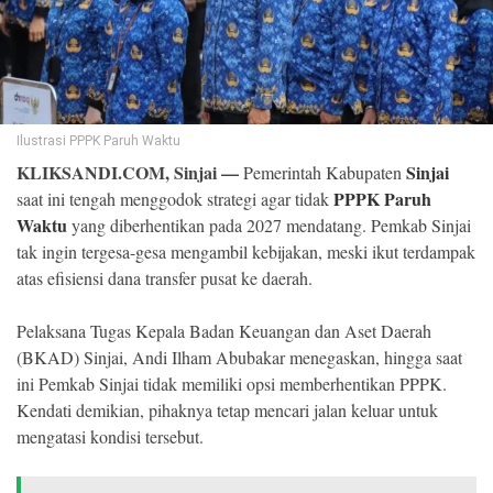
©
Copyright
2026
Klik
Sandi
-
All
Ilustrasi PPPK Paruh Waktu
right
reserved
KLIKSANDI.COM, Sinjai —
Sinjai
Pemerintah Kabupaten
PPPK Paruh
saat ini tengah menggodok strategi agar tidak
Waktu
yang diberhentikan pada 2027 mendatang. Pemkab Sinjai
tak ingin tergesa-gesa mengambil kebijakan, meski ikut terdampak
atas efisiensi dana transfer pusat ke daerah.
Pelaksana Tugas Kepala Badan Keuangan dan Aset Daerah
(BKAD) Sinjai, Andi Ilham Abubakar menegaskan, hingga saat
ini Pemkab Sinjai tidak memiliki opsi memberhentikan PPPK.
Kendati demikian, pihaknya tetap mencari jalan keluar untuk
mengatasi kondisi tersebut.