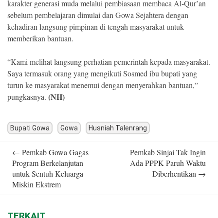
karakter generasi muda melalui pembiasaan membaca Al-Qur’an
sebelum pembelajaran dimulai dan Gowa Sejahtera dengan
kehadiran langsung pimpinan di tengah masyarakat untuk
memberikan bantuan.
“Kami melihat langsung perhatian pemerintah kepada masyarakat.
Saya termasuk orang yang mengikuti Sosmed ibu bupati yang
turun ke masyarakat menemui dengan menyerahkan bantuan,”
(NH)
pungkasnya.
Bupati Gowa
Gowa
Husniah Talenrang
Post
←
Pemkab Gowa Gagas
Pemkab Sinjai Tak Ingin
navigation
Program Berkelanjutan
Ada PPPK Paruh Waktu
untuk Sentuh Keluarga
Diberhentikan
→
Miskin Ekstrem
TERKAIT