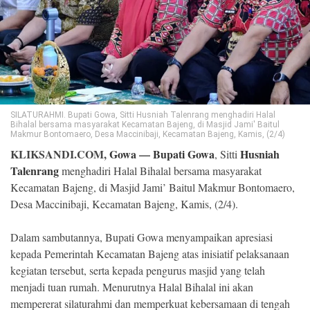
©
Copyright
2026
Klik
Sandi
-
All
right
reserved
SILATURAHMI. Bupati Gowa, Sitti Husniah Talenrang menghadiri Halal
Bihalal bersama masyarakat Kecamatan Bajeng, di Masjid Jami' Baitul
Makmur Bontomaero, Desa Maccinibaji, Kecamatan Bajeng, Kamis, (2/4)
KLIKSANDI.COM,
Gowa
—
Bupati Gowa
Husniah
, Sitti
Talenrang
menghadiri Halal Bihalal bersama masyarakat
Kecamatan Bajeng, di Masjid Jami’ Baitul Makmur Bontomaero,
Desa Maccinibaji, Kecamatan Bajeng, Kamis, (2/4).
Dalam sambutannya, Bupati Gowa menyampaikan apresiasi
kepada Pemerintah Kecamatan Bajeng atas inisiatif pelaksanaan
kegiatan tersebut, serta kepada pengurus masjid yang telah
menjadi tuan rumah. Menurutnya Halal Bihalal ini akan
mempererat silaturahmi dan memperkuat kebersamaan di tengah