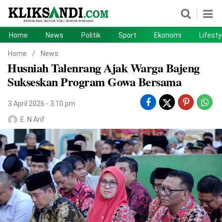
Home
News
Politik
Sport
Ekonomi
Lifesty
Home
News
Home
/
News
Husniah Talenrang Ajak Warga Bajeng
Politik
Sport
Sukseskan Program Gowa Bersama
Ekonomi
Lifestyle
3 April 2026 - 3:10 pm
Otomotif
Teknologi
E. N Arif