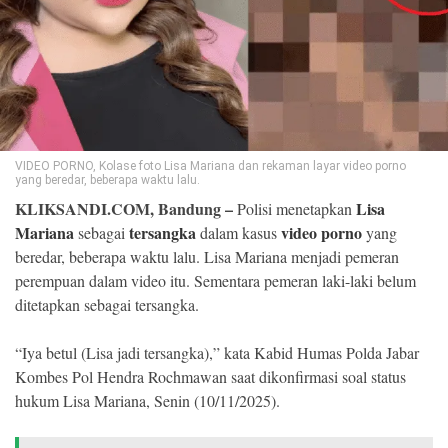
©
Copyright
2026
Klik
Sandi
-
All
right
reserved
VIDEO PORNO, Kolase foto Lisa Mariana dan rekaman layar video porno
yang beredar, beberapa waktu lalu.
KLIKSANDI.COM, Bandung –
Lisa
Polisi menetapkan
Mariana
tersangka
video porno
sebagai
dalam kasus
yang
beredar, beberapa waktu lalu. Lisa Mariana menjadi pemeran
perempuan dalam video itu. Sementara pemeran laki-laki belum
ditetapkan sebagai tersangka.
“Iya betul (Lisa jadi tersangka),” kata Kabid Humas Polda Jabar
Kombes Pol Hendra Rochmawan saat dikonfirmasi soal status
hukum Lisa Mariana, Senin (10/11/2025).