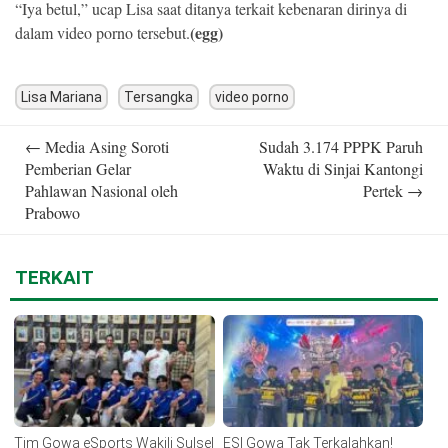
“Iya betul,” ucap Lisa saat ditanya terkait kebenaran dirinya di
(egg)
dalam video porno tersebut.
Lisa Mariana
Tersangka
video porno
Post
←
Media Asing Soroti
Sudah 3.174 PPPK Paruh
navigation
Pemberian Gelar
Waktu di Sinjai Kantongi
Pahlawan Nasional oleh
Pertek
→
Prabowo
TERKAIT
Tim Gowa eSports Wakili Sulsel
ESI Gowa Tak Terkalahkan!