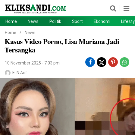
Home
News
Politik
Sport
Ekonomi
Lifesty
Home
News
Home
/
News
Kasus Video Porno, Lisa Mariana Jadi
Politik
Sport
Tersangka
Ekonomi
Lifestyle
10 November 2025 - 7:03 pm
Otomotif
Teknologi
E. N Arif