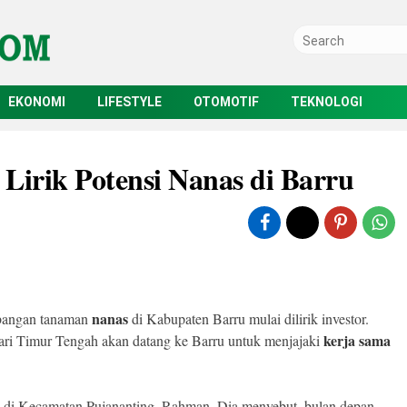
EKONOMI
LIFESTYLE
OTOMOTIF
TEKNOLOGI
Lirik Potensi Nanas di Barru
nanas
bangan tanaman
di Kabupaten Barru mulai dilirik investor.
kerja sama
dari Timur Tengah akan datang ke Barru untuk menjajaki
 di Kecamatan Pujananting, Rahman. Dia menyebut, bulan depan,