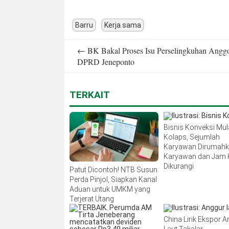
Barru
Kerja sama
Post
←
BK Bakal Proses Isu Perselingkuhan Angg
navigation
DPRD Jeneponto
TERKAIT
Bisnis Konveksi Mul
Kolaps, Sejumlah
Karyawan Dirumah
Karyawan dan Jam 
Dikurangi
Patut Dicontoh! NTB Susun
Perda Pinjol, Siapkan Kanal
Aduan untuk UMKM yang
Terjerat Utang
China Lirik Ekspor 
Laut Takalar