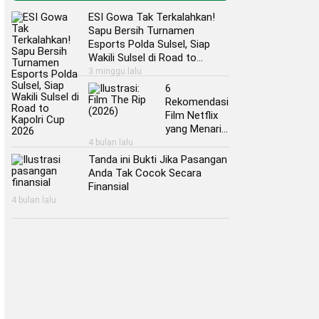
ESI Gowa Tak Terkalahkan!
Sapu Bersih Turnamen
Esports Polda Sulsel, Siap
Wakili Sulsel di Road to
Kapolri Cup 2026
3 minggu lalu
6
Rekomendasi
Film Netflix
yang Menarik
untuk Kamu
4 bulan lalu
Nonton Akhir
Tanda ini Bukti Jika Pasangan
Pekan ini
Anda Tak Cocok Secara
Finansial
4 bulan lalu