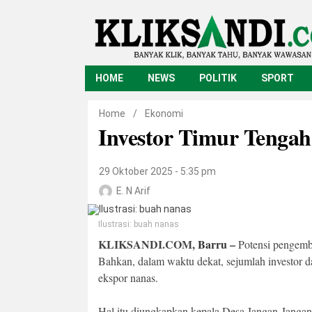
HOME
NEWS
POLITIK
SPORT
Home
/
Ekonomi
Investor Timur Tengah 
29 Oktober 2025 - 5:35 pm
E. N Arif
Ilustrasi: buah nanas
KLIKSANDI.COM,
Barru
–
Potensi pengem
Bahkan, dalam waktu dekat, sejumlah investor 
ekspor nanas.
Hal itu diungkapkan kepala Desa Jangan-Jangan