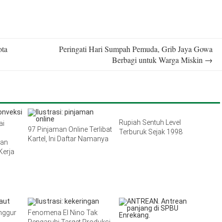
ota
Peringati Hari Sumpah Pemuda, Grib Jaya Gowa
Berbagi untuk Warga Miskin
→
Rupiah Sentuh Level
ai
97 Pinjaman Online Terlibat
Terburuk Sejak 1998
Kartel, Ini Daftar Namanya
kan
Kerja
Anggur
Fenomena El Nino Tak
Pengaruhi Target Produksi