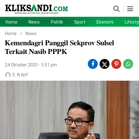
Home
News
Politik
Sport
Ekonomi
Lifesty
Home
News
Home
/
News
Kemendagri Panggil Sekprov Sulsel
Politik
Sport
Terkait Nasib PPPK
Ekonomi
Lifestyle
24 Oktober 2025 - 5:51 pm
Otomotif
Teknologi
E. N Arif