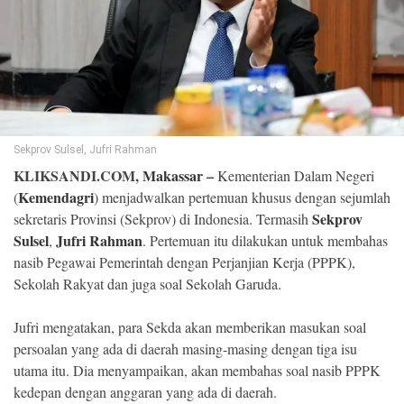
©
Copyright
2026
Klik
Sandi
-
All
right
reserved
Sekprov Sulsel, Jufri Rahman
KLIKSANDI.COM,
Makassar
–
Kementerian Dalam Negeri
Kemendagri
(
) menjadwalkan pertemuan khusus dengan sejumlah
Sekprov
sekretaris Provinsi (Sekprov) di Indonesia. Termasih
Sulsel
Jufri Rahman
,
. Pertemuan itu dilakukan untuk membahas
nasib Pegawai Pemerintah dengan Perjanjian Kerja (PPPK),
Sekolah Rakyat dan juga soal Sekolah Garuda.
Jufri mengatakan, para Sekda akan memberikan masukan soal
persoalan yang ada di daerah masing-masing dengan tiga isu
utama itu. Dia menyampaikan, akan membahas soal nasib PPPK
kedepan dengan anggaran yang ada di daerah.