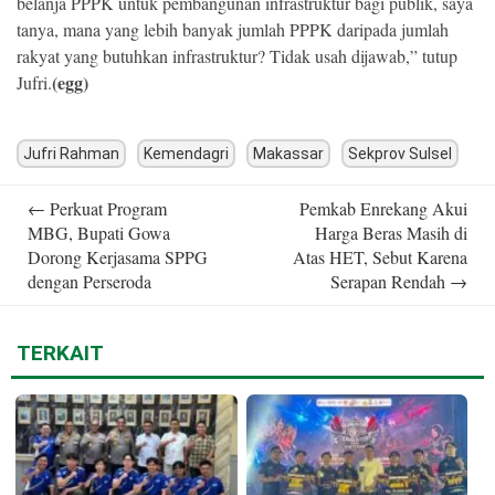
belanja PPPK untuk pembangunan infrastruktur bagi publik, saya
tanya, mana yang lebih banyak jumlah PPPK daripada jumlah
rakyat yang butuhkan infrastruktur? Tidak usah dijawab,” tutup
(egg)
Jufri.
Jufri Rahman
Kemendagri
Makassar
Sekprov Sulsel
Post
←
Perkuat Program
Pemkab Enrekang Akui
navigation
MBG, Bupati Gowa
Harga Beras Masih di
Dorong Kerjasama SPPG
Atas HET, Sebut Karena
dengan Perseroda
Serapan Rendah
→
TERKAIT