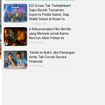
ESI Gowa Tak Terkalahkan!
Sapu Bersih Turnamen
Esports Polda Sulsel, Siap
Wakili Sulsel di Road to
Kapolri Cup 2026
3 minggu lalu
6 Rekomendasi Film Netflix
yang Menarik untuk Kamu
Nonton Akhir Pekan ini
4 bulan lalu
Tanda ini Bukti Jika Pasangan
Anda Tak Cocok Secara
Finansial
4 bulan lalu