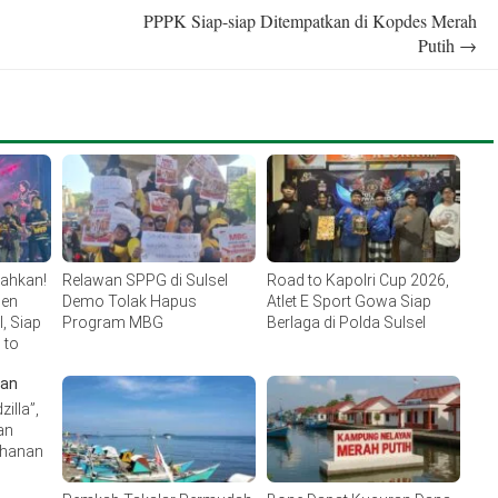
PPPK Siap-siap Ditempatkan di Kopdes Merah
Putih
→
lahkan!
Relawan SPPG di Sulsel
Road to Kapolri Cup 2026,
men
Demo Tolak Hapus
Atlet E Sport Gowa Siap
, Siap
Program MBG
Berlaga di Polda Sulsel
 to
illa”,
an
ahanan