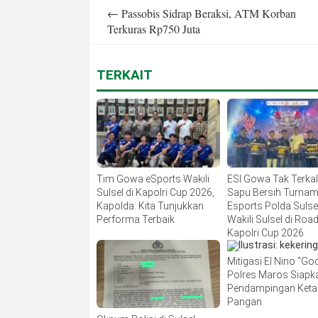
Post
←
Passobis Sidrap Beraksi, ATM Korban
navigation
Terkuras Rp750 Juta
TERKAIT
Tim Gowa eSports Wakili
ESI Gowa Tak Terka
Sulsel di Kapolri Cup 2026,
Sapu Bersih Turna
Kapolda: Kita Tunjukkan
Esports Polda Sulsel
Performa Terbaik
Wakili Sulsel di Road
Kapolri Cup 2026
Mitigasi El Nino “Godz
Polres Maros Siapk
Pendampingan Ket
Pangan