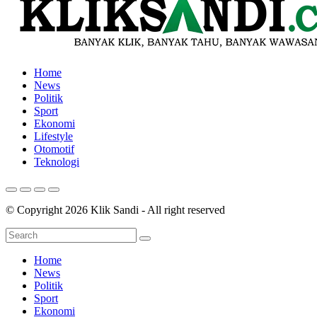
Home
News
Politik
Sport
Ekonomi
Lifestyle
Otomotif
Teknologi
© Copyright 2026 Klik Sandi - All right reserved
Home
News
Politik
Sport
Ekonomi