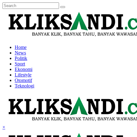
Home
News
Politik
Sport
Ekonomi
Lifestyle
Otomotif
Teknologi
×