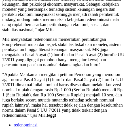
keuangan, dan psikologi ekonomi masyarakat. Sebagai kebijakan
moneter yang berdampak terhadap sistem keuangan negara dan
perilaku ekonomi masyarakat sehingga menjadi ranah pembentuk
undang-undang untuk merumuskan kebijakan redenominasi mata
uang rupiah berdasarkan pertimbangan ekonomi, sosial, dan
stabilitas nasional,” ujar MK.
MK menyatakan redenominasi memerlukan pertimbangan
komprehensif mulai dari aspek stabilitas fiskal dan moneter, sistem
pembayaran hingga literasi keuangan masyarakat. MK juga
mengatakan Pasal 5 ayat (1) huruf c dan Pasal 5 ayat (2) huruf c UU
7/2011 yang digugat pemohon hanya mengatur kewajiban
pencantuman pecahan nominal dalam angka dan huruf.
“Apabila Mahkamah mengikuti petitum Pemohon yang memohon
agar norma Pasal 5 ayat (1) huruf c dan Pasal 5 ayat (2) huruf c UU
7/2011 dimaknai ‘nilai nominal harus disesuaikan melalui konversi
nominal rupiah dengan rasio Rp 1.000 (Seribu Rupiah) menjadi Rp
1 (Satu Rupiah), dan Rp 100 (Seratus Rupiah) menjadi 10 sen, dan
juga berlaku secara mutatis mutandis terhadap seluruh nominal
rupiah lainnya’, maka hal tersebut tidak sejalan dengan keseluruhan
norma dalam Pasal 5 UU 7/2011 yang tidak terkait dengan
redenominasi,” ujar MK.
(egg)
redenominasi