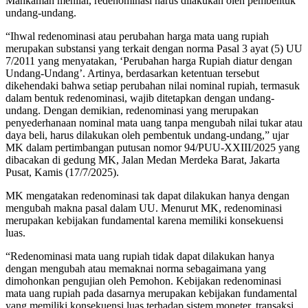
Mahkamah menilai, redenominasi harus dilakukan oleh pembentuk
undang-undang.
“Ihwal redenominasi atau perubahan harga mata uang rupiah
merupakan substansi yang terkait dengan norma Pasal 3 ayat (5) UU
7/2011 yang menyatakan, ‘Perubahan harga Rupiah diatur dengan
Undang-Undang’. Artinya, berdasarkan ketentuan tersebut
dikehendaki bahwa setiap perubahan nilai nominal rupiah, termasuk
dalam bentuk redenominasi, wajib ditetapkan dengan undang-
undang. Dengan demikian, redenominasi yang merupakan
penyederhanaan nominal mata uang tanpa mengubah nilai tukar atau
daya beli, harus dilakukan oleh pembentuk undang-undang,” ujar
MK dalam pertimbangan putusan nomor 94/PUU-XXIII/2025 yang
dibacakan di gedung MK, Jalan Medan Merdeka Barat, Jakarta
Pusat, Kamis (17/7/2025).
MK mengatakan redenominasi tak dapat dilakukan hanya dengan
mengubah makna pasal dalam UU. Menurut MK, redenominasi
merupakan kebijakan fundamental karena memiliki konsekuensi
luas.
“Redenominasi mata uang rupiah tidak dapat dilakukan hanya
dengan mengubah atau memaknai norma sebagaimana yang
dimohonkan pengujian oleh Pemohon. Kebijakan redenominasi
mata uang rupiah pada dasarnya merupakan kebijakan fundamental
yang memiliki konsekuensi luas terhadap sistem moneter, transaksi