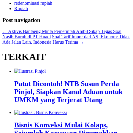
redenominasi rupiah
Rupiah
Post navigation
←
Aktivis Bantaeng Minta Pemerintah Ambil Sikap Tegas Soal
Nasib Buruh di PT Huadi
Soal Tarif Impor dari AS, Ekonom: Tidak
Ada Jalan Lain, Indonesia Harus Terima
→
TERKAIT
Patut Dicontoh! NTB Susun Perda
Pinjol, Siapkan Kanal Aduan untuk
UMKM yang Terjerat Utang
Bisnis Konveksi Mulai Kolaps,
Sejumlah Karyawan Dirumahkan