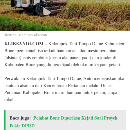
©
Copyright
2026
Klik
Sandi
-
Ilustrasi. Bantuan Alsintan
All
right
KLIKSANDI.COM –
Kelompok Tani
Tampo Darae Kabupaten
reserved
Bone membantah isu terkait bantuan alat dan mesin pertanian
(
alsintan
) jenis combine (mesin alat panen padi) dan jonder di
Kabupaten Bone yang diduga dijual oleh oknum ke para petani.
Perwakilan Kelompok Tani Tampo Darae, Anto menegaskan jika
bantuan alsintan dari Kementerian Pertanian melalui Dinas
Pertanian Kabupaten Bone murni bantuan untuk petani, tanpa
dibeli.
Baca juga:
Pejabat Bone Diperiksa Kejati Soal Proyek
Pokir DPRD