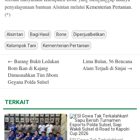
penyalagunaan bantuan Alsintan melalui
Kementerian Pertanian
.
(*)
Alsintan
Bagi Hasil
Bone
Diperjualbelikan
Kelompok Tani
Kementerian Pertanian
Post
←
Barang Bukti Ledakan
Lima Bulan, 56 Bencana
navigation
Bom Ikan di Kajang
Alam Terjadi di Sinjai
→
Dimusnahkan Tim Jibom
Gegana Polda Sulsel
TERKAIT
ESI Gowa Tak Terkalahkan!