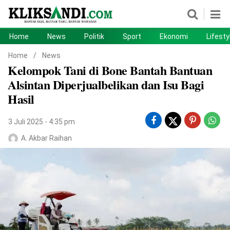
Home
News
Politik
Sport
Ekonomi
Lifesty
Home
News
Home
/
News
Kelompok Tani di Bone Bantah Bantuan
Politik
Sport
Alsintan Diperjualbelikan dan Isu Bagi
Ekonomi
Lifestyle
Hasil
Otomotif
Teknologi
3 Juli 2025 - 4:35 pm
A. Akbar Raihan