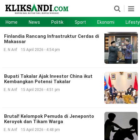
Home
News
Politik
Sport
Ekonomi
Lifesty
Home
News
Finlandia Rancang Infrastruktur Cerdas di
Makassar
Politik
Sport
E. N Arif
15 April 2026 - 4:54 pm
Ekonomi
Lifestyle
Otomotif
Teknologi
Bupati Takalar Ajak Investor China ikut
Kembangkan Potensi Takalar
E. N Arif
15 April 2026 - 4:51 pm
Brutal! Kelompok Pemuda di Jeneponto
Keroyok dan Tikam Warga
E. N Arif
15 April 2026 - 4:48 pm