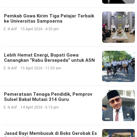
©
Pemkab Gowa Kirim Tiga Pelajar Terbaik
Copyright
2026
ke Universitas Sampoerna
Klik
Sandi
E. N Arif
15 April 2026 - 4:35 pm
-
All
right
reserved
Lebih Hemat Energi, Bupati Gowa
Canangkan “Rabu Bersepeda” untuk ASN
E. N Arif
15 April 2026 - 11:03 am
Pemerataan Tenaga Pendidik, Pemprov
Sulsel Bakal Mutasi 314 Guru
E. N Arif
14 April 2026 - 6:10 pm
Jasad Bayi Membusuk di Boks Gerobak Es