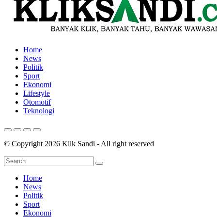
Home
News
Politik
Sport
Ekonomi
Lifestyle
Otomotif
Teknologi
© Copyright 2026 Klik Sandi - All right reserved
Home
News
Politik
Sport
Ekonomi