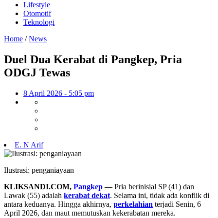
Lifestyle
Otomotif
Teknologi
Home
/
News
Duel Dua Kerabat di Pangkep, Pria
ODGJ Tewas
8 April 2026 - 5:05 pm
E. N Arif
Ilustrasi: penganiayaan
KLIKSANDI.COM,
Pangkep
—
Pria berinisial SP (41) dan
Lawak (55) adalah
kerabat dekat
. Selama ini, tidak ada konflik di
antara keduanya. Hingga akhirnya,
perkelahian
terjadi Senin, 6
April 2026, dan maut memutuskan kekerabatan mereka.