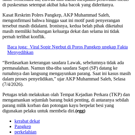
di puskesmas setempat akibat luka bacok yang dideritanya.
Kasat Reskrim Polres Pangkep, AKP Muhammad Saleh,
mengonfirmasi bahwa hingga saat ini motif pasti penyerangan
tersebut masih didalami. Ironisnya, kedua belah pihak diketahui
masih memiliki hubungan keluarga dekat dan selama ini tidak
pernah terlibat konflik.
Baca juga:
Viral Sopir Ngebut di Poros Pangkep ungkap Fakta
Menyedihkan
“Berdasarkan keterangan saudara Lawak, sebelumnya tidak ada
permasalahan. Namun tiba-tiba saudara Sapri (SP) datang ke
rumahnya dan langsung mengayunkan parang. Saat ini kasus masih
dalam proses penyelidikan,” ujar AKP Muhammad Saleh, Selasa
(7/4/2026).
Petugas telah melakukan olah Tempat Kejadian Perkara (TKP) dan
mengamankan sejumlah barang bukti penting, di antaranya sebilah
parang milik korban dan potongan kayu berpelat besi yang
digunakan pelaku untuk membela diri.
(egg)
kerabat dekat
Pangkep
perkelahian