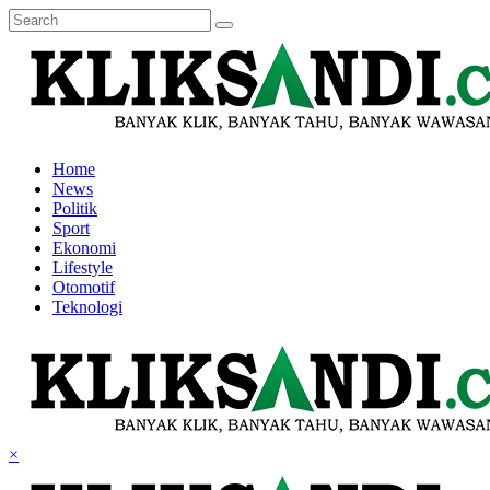
Home
News
Politik
Sport
Ekonomi
Lifestyle
Otomotif
Teknologi
×