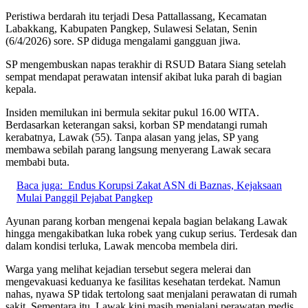
Peristiwa berdarah itu terjadi Desa Pattallassang, Kecamatan
Labakkang, Kabupaten Pangkep, Sulawesi Selatan, Senin
(6/4/2026) sore. SP diduga mengalami gangguan jiwa.
SP mengembuskan napas terakhir di RSUD Batara Siang setelah
sempat mendapat perawatan intensif akibat luka parah di bagian
kepala.
Insiden memilukan ini bermula sekitar pukul 16.00 WITA.
Berdasarkan keterangan saksi, korban SP mendatangi rumah
kerabatnya, Lawak (55). Tanpa alasan yang jelas, SP yang
membawa sebilah parang langsung menyerang Lawak secara
membabi buta.
Baca juga:
Endus Korupsi Zakat ASN di Baznas, Kejaksaan
Mulai Panggil Pejabat Pangkep
Ayunan parang korban mengenai kepala bagian belakang Lawak
hingga mengakibatkan luka robek yang cukup serius. Terdesak dan
dalam kondisi terluka, Lawak mencoba membela diri.
Warga yang melihat kejadian tersebut segera melerai dan
mengevakuasi keduanya ke fasilitas kesehatan terdekat. Namun
nahas, nyawa SP tidak tertolong saat menjalani perawatan di rumah
sakit. Sementara itu, Lawak kini masih menjalani perawatan medis