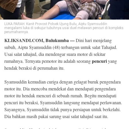
©
Copyright
2026
Klik
LUKA PARAH. Kanit Provost Polsek Ujung Bulu, Aiptu Syamsuddin
Sandi
mengalami luka di sekujur tubuhnya usai duel melawan pencuri di kompleks
-
perumahannya.
All
right
KLIKSANDI.COM,
Bulukumba —
Dini hari menjelang
reserved
subuh, Aiptu Syamsuddin (48) terbangun untuk salat Tahajud.
Usai salat tahajud, dia mendengar suara motor di sekitar
pencuri
rumahnya. Ternyata pemotor itu adalah seorang
yang
hendak beraksi di perumahan itu.
Syamsuddin kemudian curiga dengan gelagat buruk pengendara
motor itu. Dia mencoba mendekat dan mendapati pengendara
motor itu hendak mencuri di sebuah rumah. Begitu mendapati
pencuri itu beraksi, Syamsuddin langsung mendapat perlawanan.
Sayangnya, Syamsuddin tidak punya persiapan untuk berkelahi.
Dia bahkan masih pakai sarung usai salat tahajud saat itu.