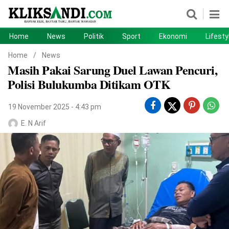
Home
News
Politik
Sport
Ekonomi
Lifesty
Home
News
Home
/
News
Masih Pakai Sarung Duel Lawan Pencuri,
Politik
Sport
Polisi Bulukumba Ditikam OTK
Ekonomi
Lifestyle
19 November 2025 - 4:43 pm
Otomotif
Teknologi
E. N Arif