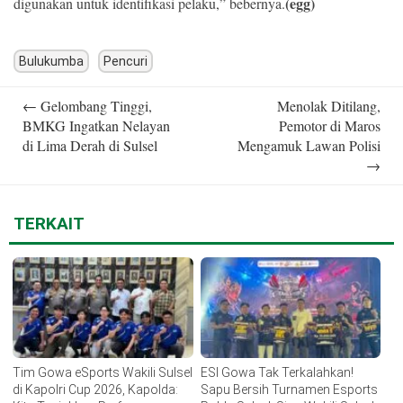
(egg)
digunakan untuk identifikasi pelaku,” bebernya.
Bulukumba
Pencuri
Post
←
Gelombang Tinggi,
Menolak Ditilang,
navigation
BMKG Ingatkan Nelayan
Pemotor di Maros
di Lima Derah di Sulsel
Mengamuk Lawan Polisi
→
TERKAIT
Tim Gowa eSports Wakili Sulsel
ESI Gowa Tak Terkalahkan!
di Kapolri Cup 2026, Kapolda:
Sapu Bersih Turnamen Esports