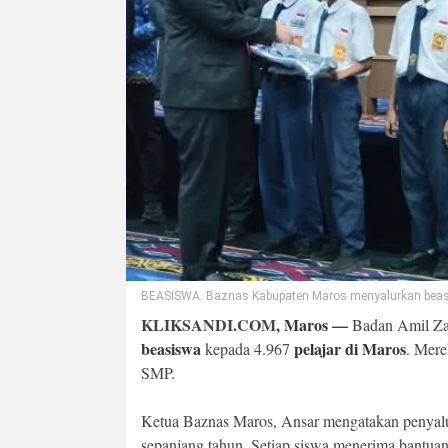
BEASISWA. Baznas Kabupaten Maros menyalurkan beasis
KLIKSANDI.COM,
Maros
—
Badan Amil Za
beasiswa
pelajar di Maros
kepada 4.967
. Mere
SMP.
Ketua Baznas Maros, Ansar mengatakan penyalur
sepanjang tahun. Setiap siswa menerima bantuan