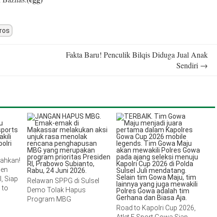
aros
Fakta Baru! Penculik Bilqis Diduga Jual Anak
Sendiri
→
lahkan!
men
, Siap
Relawan SPPG di Sulsel
 to
Demo Tolak Hapus
Program MBG
Road to Kapolri Cup 2026,
Atlet E Sport Gowa Siap