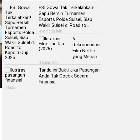
ESI Gowa Tak Terkalahkan!
Sapu Bersih Turnamen
Esports Polda Sulsel, Siap
Wakili Sulsel di Road to
Kapolri Cup 2026
4 minggu lalu
6
Rekomendasi
Film Netflix
yang Menarik
untuk Kamu
4 bulan lalu
Nonton Akhir
Tanda ini Bukti Jika Pasangan
Pekan ini
Anda Tak Cocok Secara
Finansial
4 bulan lalu