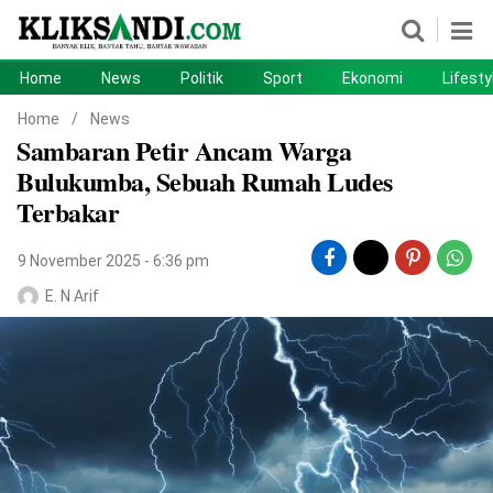
Home
News
Politik
Sport
Ekonomi
Lifesty
Home
News
Home
/
News
Sambaran Petir Ancam Warga
Politik
Sport
Bulukumba, Sebuah Rumah Ludes
Ekonomi
Lifestyle
Terbakar
Otomotif
Teknologi
9 November 2025 - 6:36 pm
E. N Arif