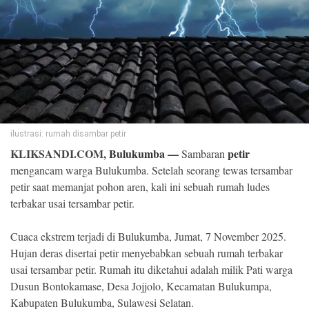
©
Copyright
2026
Klik
Sandi
-
All
right
reserved
ilustrasi: rumah disambar petir
KLIKSANDI.COM,
Bulukumba
—
petir
Sambaran
mengancam warga Bulukumba. Setelah seorang tewas tersambar
petir saat memanjat pohon aren, kali ini sebuah rumah ludes
terbakar usai tersambar petir.
Cuaca ekstrem terjadi di Bulukumba, Jumat, 7 November 2025.
Hujan deras disertai petir menyebabkan sebuah rumah terbakar
usai tersambar petir. Rumah itu diketahui adalah milik Pati warga
Dusun Bontokamase, Desa Jojjolo, Kecamatan Bulukumpa,
Kabupaten Bulukumba, Sulawesi Selatan.