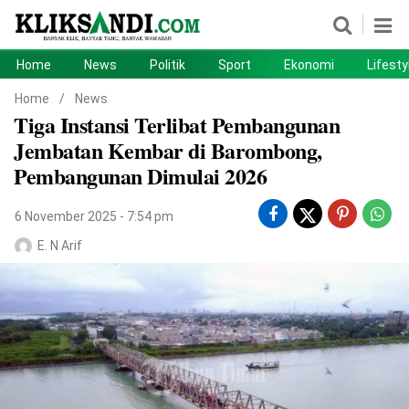
Home
News
Politik
Sport
Ekonomi
Lifesty
Home
News
Home
/
News
Tiga Instansi Terlibat Pembangunan
Politik
Sport
Jembatan Kembar di Barombong,
Ekonomi
Lifestyle
Pembangunan Dimulai 2026
Otomotif
Teknologi
6 November 2025 - 7:54 pm
E. N Arif