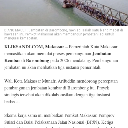
©
Copyright
2026
Klik
Sandi
BIANG MACET. Jembatan di Barombong, menjadi salah satu biang macet di
-
kawasan ini. Pemkot Makassar akan membangun jembatan lagi untuk
All
mengurai kemacetan.
right
reserved
KLIKSANDI.COM,
Makassar
–
Pemerintah Kota Makassar
Jembatan
memastikan akan memulai proses pembangunan
Kembar
Barombong
di
pada 2026 mendatang. Pembangunan
jembatan ini akan melibatkan tiga instansi pemerintah.
Wali Kota Makassar Munafri Arifuddin mendorong percepatan
pembangunan jembatan kembar di Barombong itu. Proyek
strategis tersebut akan dikolaborasikan dengan tiga instansi
berbeda.
Skema kerja sama ini melibatkan Pemkot Makassar, Pemprov
Sulsel dan Balai Pelaksanaan Jalan Nasional (BPJN). Ketiga