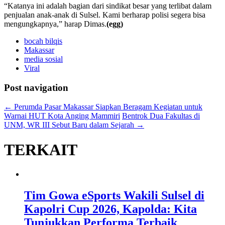
“Katanya ini adalah bagian dari sindikat besar yang terlibat dalam
penjualan anak-anak di Sulsel. Kami berharap polisi segera bisa
mengungkapnya,” harap Dimas.
(egg)
bocah bilqis
Makassar
media sosial
Viral
Post navigation
←
Perumda Pasar Makassar Siapkan Beragam Kegiatan untuk
Warnai HUT Kota Anging Mammiri
Bentrok Dua Fakultas di
UNM, WR III Sebut Baru dalam Sejarah
→
TERKAIT
Tim Gowa eSports Wakili Sulsel di
Kapolri Cup 2026, Kapolda: Kita
Tunjukkan Performa Terbaik