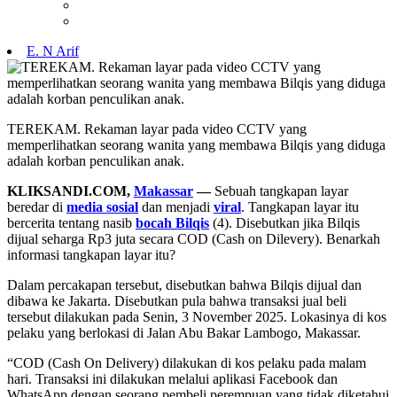
E. N Arif
TEREKAM. Rekaman layar pada video CCTV yang
memperlihatkan seorang wanita yang membawa Bilqis yang diduga
adalah korban penculikan anak.
KLIKSANDI.COM,
Makassar
—
Sebuah tangkapan layar
beredar di
media sosial
dan menjadi
viral
. Tangkapan layar itu
bercerita tentang nasib
bocah Bilqis
(4). Disebutkan jika Bilqis
dijual seharga Rp3 juta secara COD (Cash on Dilevery). Benarkah
informasi tangkapan layar itu?
Dalam percakapan tersebut, disebutkan bahwa Bilqis dijual dan
dibawa ke Jakarta. Disebutkan pula bahwa transaksi jual beli
tersebut dilakukan pada Senin, 3 November 2025. Lokasinya di kos
pelaku yang berlokasi di Jalan Abu Bakar Lambogo, Makassar.
“COD (Cash On Delivery) dilakukan di kos pelaku pada malam
hari. Transaksi ini dilakukan melalui aplikasi Facebook dan
WhatsApp dengan seorang pembeli perempuan yang tidak diketahui