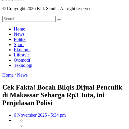
© Copyright 2026 Klik Sandi - All right reserved
Home
News
Politik
Sport
Ekonomi
Lifestyle
Otomotif
Teknologi
Home
/
News
Cek Fakta! Bocah Bilqis Dijual Penculik
di Makassar Seharga Rp3 Juta, ini
Penjelasan Polisi
6 November 2025 - 5:34 pm