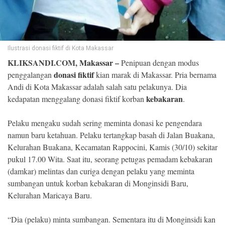
©
Copyright
2026
Klik
Sandi
Ilustrasi donasi fiktif di Kota Makassar
-
KLIKSANDI.COM,
Makassar
–
Penipuan dengan modus
All
right
donasi fiktif
penggalangan
kian marak di Makassar. Pria bernama
reserved
Andi di Kota Makassar adalah salah satu pelakunya. Dia
kebakaran
kedapatan menggalang donasi fiktif korban
.
Pelaku mengaku sudah sering meminta donasi ke pengendara
namun baru ketahuan. Pelaku tertangkap basah di Jalan Buakana,
Kelurahan Buakana, Kecamatan Rappocini, Kamis (30/10) sekitar
pukul 17.00 Wita. Saat itu, seorang petugas pemadam kebakaran
(damkar) melintas dan curiga dengan pelaku yang meminta
sumbangan untuk korban kebakaran di Monginsidi Baru,
Kelurahan Maricaya Baru.
“Dia (pelaku) minta sumbangan. Sementara itu di Monginsidi kan