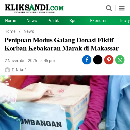
Home
News
Politik
Sport
Ekonomi
Lifesty
Home
News
Home
/
News
Penipuan Modus Galang Donasi Fiktif
Politik
Sport
Korban Kebakaran Marak di Makassar
Ekonomi
Lifestyle
2 November 2025 - 5:45 pm
Otomotif
Teknologi
E. N Arif