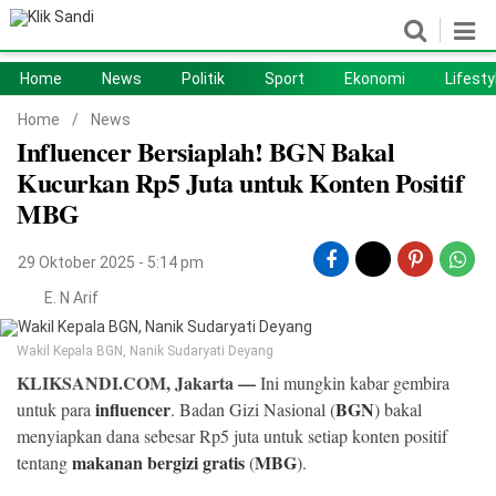
Home
News
Politik
Sport
Ekonomi
Lifesty
Home
News
Home
/
News
Influencer Bersiaplah! BGN Bakal
Politik
Sport
Kucurkan Rp5 Juta untuk Konten Positif
Ekonomi
Lifestyle
MBG
Otomotif
Teknologi
29 Oktober 2025 - 5:14 pm
E. N Arif
Wakil Kepala BGN, Nanik Sudaryati Deyang
KLIKSANDI.COM, Jakarta —
Ini mungkin kabar gembira
influencer
BGN
untuk para
. Badan Gizi Nasional (
) bakal
menyiapkan dana sebesar Rp5 juta untuk setiap konten positif
makanan bergizi gratis
MBG
tentang
(
).