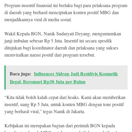
Program insentif finansial ini berlaku bagi para pelaksana program
©
di daerah yang berhasil menciptakan konten positif MBG dan
Copyright
menjadikannya viral di media sosial.
2026
Klik
Sandi
-
Wakil Kepala BGN, Nanik Sudaryati Deyang, mengumumkan
All
janji imbalan sebesar Rp 5 Juta. Insentif ini secara spesifik
right
reserved
ditujukan bagi koordinator daerah dan pelaksana yang sukses
memviralkan narasi positif dari program tersebut.
Baca juga:
Influencer Sidrap Jadi Residivis Kosmetik
Ilegal, Beromzet Rp30 Juta per Bulan
“Kita tidak boleh kalah cepat dari hoaks. Kami akan memberikan
insentif, uang Rp 5 Juta, untuk konten MBG dengan tone positif
yang berhasil viral,” tegas Nanik di Jakarta.
Kebijakan ini merupakan bagian dari perintah BGN kepada