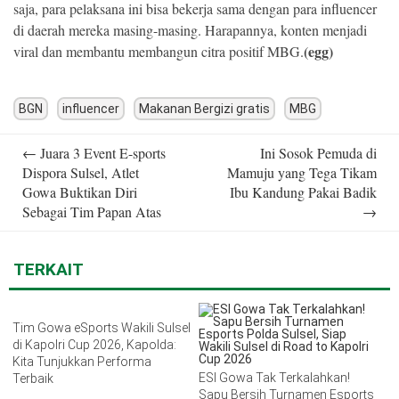
saja, para pelaksana ini bisa bekerja sama dengan para influencer
di daerah mereka masing-masing. Harapannya, konten menjadi
(egg)
viral dan membantu membangun citra positif MBG.
BGN
influencer
Makanan Bergizi gratis
MBG
Post
←
Juara 3 Event E-sports
Ini Sosok Pemuda di
navigation
Dispora Sulsel, Atlet
Mamuju yang Tega Tikam
Gowa Buktikan Diri
Ibu Kandung Pakai Badik
Sebagai Tim Papan Atas
→
TERKAIT
Tim Gowa eSports Wakili Sulsel
di Kapolri Cup 2026, Kapolda:
Kita Tunjukkan Performa
ESI Gowa Tak Terkalahkan!
Terbaik
Sapu Bersih Turnamen Esports