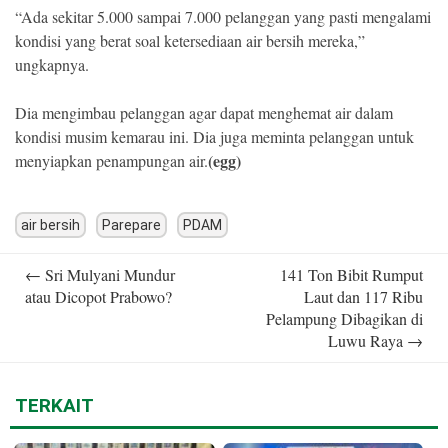
“Ada sekitar 5.000 sampai 7.000 pelanggan yang pasti mengalami
kondisi yang berat soal ketersediaan air bersih mereka,”
ungkapnya.
Dia mengimbau pelanggan agar dapat menghemat air dalam
kondisi musim kemarau ini. Dia juga meminta pelanggan untuk
(egg)
menyiapkan penampungan air.
air bersih
Parepare
PDAM
Post
←
Sri Mulyani Mundur
141 Ton Bibit Rumput
navigation
atau Dicopot Prabowo?
Laut dan 117 Ribu
Pelampung Dibagikan di
Luwu Raya
→
TERKAIT