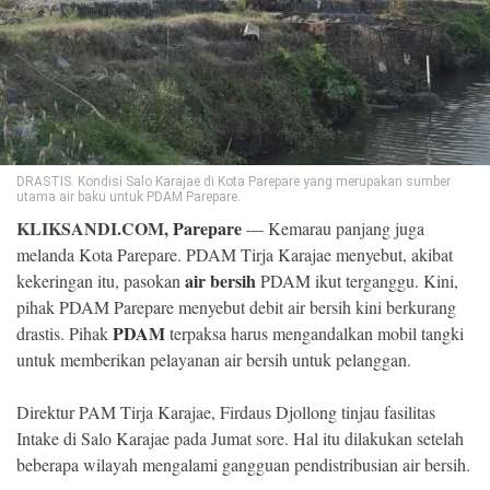
©
Copyright
2026
Klik
Sandi
-
All
right
reserved
DRASTIS. Kondisi Salo Karajae di Kota Parepare yang merupakan sumber
utama air baku untuk PDAM Parepare.
KLIKSANDI.COM,
Parepare
— Kemarau panjang juga
melanda Kota Parepare. PDAM Tirja Karajae menyebut, akibat
air bersih
kekeringan itu, pasokan
PDAM ikut terganggu. Kini,
pihak PDAM Parepare menyebut debit air bersih kini berkurang
PDAM
drastis. Pihak
terpaksa harus mengandalkan mobil tangki
untuk memberikan pelayanan air bersih untuk pelanggan.
Direktur PAM Tirja Karajae, Firdaus Djollong tinjau fasilitas
Intake di Salo Karajae pada Jumat sore. Hal itu dilakukan setelah
beberapa wilayah mengalami gangguan pendistribusian air bersih.