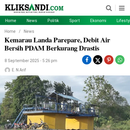
Home
News
Politik
Sport
Ekonomi
Lifesty
Home
News
Home
/
News
Kemarau Landa Parepare, Debit Air
Politik
Sport
Bersih PDAM Berkurang Drastis
Ekonomi
Lifestyle
8 September 2025 - 5:26 pm
Otomotif
Teknologi
E. N Arif