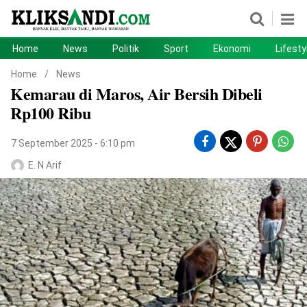
Home
News
Politik
Sport
Ekonomi
Lifesty
Home
News
Home
/
News
Kemarau di Maros, Air Bersih Dibeli
Politik
Sport
Rp100 Ribu
Ekonomi
Lifestyle
7 September 2025 - 6:10 pm
Otomotif
Teknologi
E. N Arif