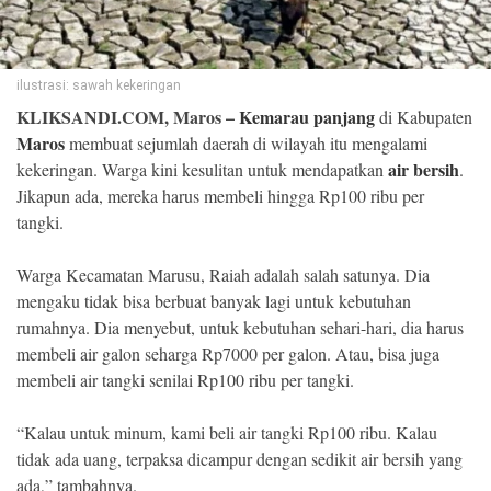
©
Copyright
2026
ilustrasi: sawah kekeringan
Klik
Sandi
KLIKSANDI.COM, Maros –
Kemarau panjang
di Kabupaten
-
All
Maros
membuat sejumlah daerah di wilayah itu mengalami
right
reserved
air bersih
kekeringan. Warga kini kesulitan untuk mendapatkan
.
Jikapun ada, mereka harus membeli hingga Rp100 ribu per
tangki.
Warga Kecamatan Marusu, Raiah adalah salah satunya. Dia
mengaku tidak bisa berbuat banyak lagi untuk kebutuhan
rumahnya. Dia menyebut, untuk kebutuhan sehari-hari, dia harus
membeli air galon seharga Rp7000 per galon. Atau, bisa juga
membeli air tangki senilai Rp100 ribu per tangki.
“Kalau untuk minum, kami beli air tangki Rp100 ribu. Kalau
tidak ada uang, terpaksa dicampur dengan sedikit air bersih yang
ada,” tambahnya.