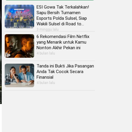
ESI Gowa Tak Terkalahkan!
Sapu Bersih Turnamen
Esports Polda Sulsel, Siap
Wakili Sulsel di Road to
Kapolri Cup 2026
3 minggu lalu
6 Rekomendasi Film Netflix
yang Menarik untuk Kamu
Nonton Akhir Pekan ini
4 bulan lalu
Tanda ini Bukti Jika Pasangan
Anda Tak Cocok Secara
Finansial
4 bulan lalu