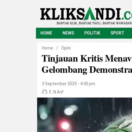
HOME
NEWS
POLITIK
SPORT
Home
/
Opini
Tinjauan Kritis Menavi
Gelombang Demonstras
3 September 2025 - 4:43 pm
E. N Arif