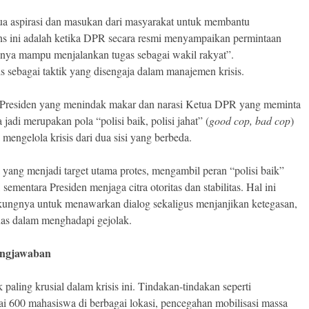
 aspirasi dan masukan dari masyarakat untuk membantu
ns ini adalah ketika DPR secara resmi menyampaikan permintaan
nya mampu menjalankan tugas sebagai wakil rakyat”.
is sebagai taktik yang disengaja dalam manajemen krisis.
s Presiden yang menindak makar dan narasi Ketua DPR yang meminta
adi merupakan pola “polisi baik, polisi jahat” (
good cop, bad cop
)
engelola krisis dari dua sisi yang berbeda.
 yang menjadi target utama protes, mengambil peran “polisi baik”
ementara Presiden menjaga citra otoritas dan stabilitas. Hal ini
ungnya untuk menawarkan dialog sekaligus menjanjikan ketegasan,
uas dalam menghadapi gejolak.
ungjawaban
 paling krusial dalam krisis ini. Tindakan-tindakan seperti
i 600 mahasiswa di berbagai lokasi, pencegahan mobilisasi massa