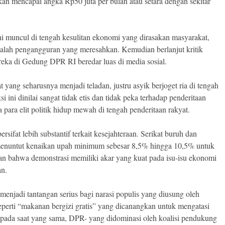
n mencapai angka Rp50 juta per bulan atau setara dengan sekitar
i muncul di tengah kesulitan ekonomi yang dirasakan masyarakat,
salah pengangguran yang meresahkan. Kemudian berlanjut kritik
eka di Gedung DPR RI beredar luas di media sosial.
 yang seharusnya menjadi teladan, justru asyik berjoget ria di tengah
 ini dinilai sangat tidak etis dan tidak peka terhadap penderitaan
para elit politik hidup mewah di tengah penderitaan rakyat.
rsifat lebih substantif terkait kesejahteraan. Serikat buruh dan
 menuntut kenaikan upah minimum sebesar 8,5% hingga 10,5% untuk
kan bahwa demonstrasi memiliki akar yang kuat pada isu-isu ekonomi
an.
 menjadi tantangan serius bagi narasi populis yang diusung oleh
perti “makanan bergizi gratis” yang dicanangkan untuk mengatasi
ka pada saat yang sama, DPR- yang didominasi oleh koalisi pendukung