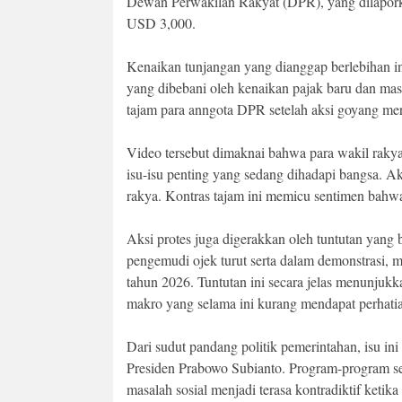
Dewan Perwakilan Rakyat (DPR), yang dilaporka
USD 3,000.
Kenaikan tunjangan yang dianggap berlebihan in
yang dibebani oleh kenaikan pajak baru dan ma
tajam para anngota DPR setelah aksi goyang mer
Video tersebut dimaknai bahwa para wakil rakyat
isu-isu penting yang sedang dihadapi bangsa. Aksi
rakya. Kontras tajam ini memicu sentimen bahwa 
Aksi protes juga digerakkan oleh tuntutan yang be
pengemudi ojek turut serta dalam demonstrasi,
tahun 2026. Tuntutan ini secara jelas menunjuk
makro yang selama ini kurang mendapat perhati
Dari sudut pandang politik pemerintahan, isu ini
Presiden Prabowo Subianto. Program-program se
masalah sosial menjadi terasa kontradiktif keti