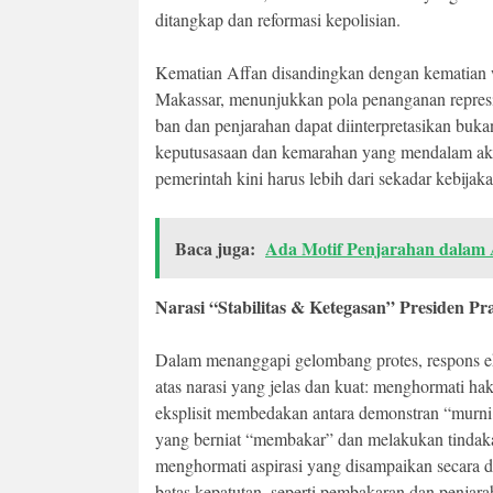
ditangkap dan reformasi kepolisian.
Kematian Affan disandingkan dengan kematian war
Makassar, menunjukkan pola penanganan represif
ban dan penjarahan dapat diinterpretasikan bukan
keputusasaan dan kemarahan yang mendalam aki
pemerintah kini harus lebih dari sekadar kebijak
Baca juga:
Ada Motif Penjarahan dalam
Narasi “Stabilitas & Ketegasan” Presiden P
Dalam menanggapi gelombang protes, respons ek
atas narasi yang jelas dan kuat: menghormati ha
eksplisit membedakan antara demonstran “murni 
yang berniat “membakar” dan melakukan tindak
menghormati aspirasi yang disampaikan secara 
batas kepatutan, seperti pembakaran dan penjara