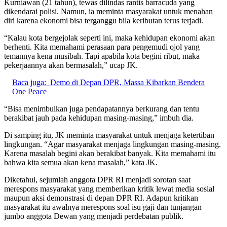
Kurniawan (21 tahun), tewas dilindas rantis barracuda yang
dikendarai polisi. Namun, ia meminta masyarakat untuk menahan
diri karena ekonomi bisa terganggu bila keributan terus terjadi.
“Kalau kota bergejolak seperti ini, maka kehidupan ekonomi akan
berhenti. Kita memahami perasaan para pengemudi ojol yang
temannya kena musibah. Tapi apabila kota begini ribut, maka
pekerjaannya akan bermasalah,” ucap JK.
Baca juga:
Demo di Depan DPR, Massa Kibarkan Bendera
One Peace
“Bisa menimbulkan juga pendapatannya berkurang dan tentu
berakibat jauh pada kehidupan masing-masing,” imbuh dia.
Di samping itu, JK meminta masyarakat untuk menjaga ketertiban
lingkungan. “Agar masyarakat menjaga lingkungan masing-masing.
Karena masalah begini akan berakibat banyak. Kita memahami itu
bahwa kita semua akan kena masalah,” kata JK.
Diketahui, sejumlah anggota DPR RI menjadi sorotan saat
merespons masyarakat yang memberikan kritik lewat media sosial
maupun aksi demonstrasi di depan DPR RI. Adapun kritikan
masyarakat itu awalnya merespons soal isu gaji dan tunjangan
jumbo anggota Dewan yang menjadi perdebatan publik.