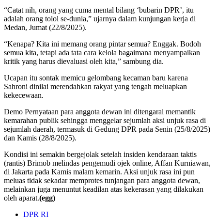
“Catat nih, orang yang cuma mental bilang ‘bubarin DPR’, itu
adalah orang tolol se-dunia,” ujarnya dalam kunjungan kerja di
Medan, Jumat (22/8/2025).
“Kenapa? Kita ini memang orang pintar semua? Enggak. Bodoh
semua kita, tetapi ada tata cara kelola bagaimana menyampaikan
kritik yang harus dievaluasi oleh kita,” sambung dia.
Ucapan itu sontak memicu gelombang kecaman baru karena
Sahroni dinilai merendahkan rakyat yang tengah meluapkan
kekecewaan.
Demo Pernyataan para anggota dewan ini ditengarai memantik
kemarahan publik sehingga menggelar sejumlah aksi unjuk rasa di
sejumlah daerah, termasuk di Gedung DPR pada Senin (25/8/2025)
dan Kamis (28/8/2025).
Kondisi ini semakin bergejolak setelah insiden kendaraan taktis
(rantis) Brimob melindas pengemudi ojek online, Affan Kurniawan,
di Jakarta pada Kamis malam kemarin. Aksi unjuk rasa ini pun
meluas tidak sekadar memprotes tunjangan para anggota dewan,
melainkan juga menuntut keadilan atas kekerasan yang dilakukan
oleh aparat.
(egg)
DPR RI