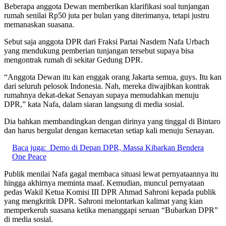
Beberapa anggota Dewan memberikan klarifikasi soal tunjangan
rumah senilai Rp50 juta per bulan yang diterimanya, tetapi justru
memanaskan suasana.
Sebut saja anggota DPR dari Fraksi Partai Nasdem Nafa Urbach
yang mendukung pemberian tunjangan tersebut supaya bisa
mengontrak rumah di sekitar Gedung DPR.
“Anggota Dewan itu kan enggak orang Jakarta semua, guys. Itu kan
dari seluruh pelosok Indonesia. Nah, mereka diwajibkan kontrak
rumahnya dekat-dekat Senayan supaya memudahkan menuju
DPR,” kata Nafa, dalam siaran langsung di media sosial.
Dia bahkan membandingkan dengan dirinya yang tinggal di Bintaro
dan harus bergulat dengan kemacetan setiap kali menuju Senayan.
Baca juga:
Demo di Depan DPR, Massa Kibarkan Bendera
One Peace
Publik menilai Nafa gagal membaca situasi lewat pernyataannya itu
hingga akhirnya meminta maaf. Kemudian, muncul pernyataan
pedas Wakil Ketua Komisi III DPR Ahmad Sahroni kepada publik
yang mengkritik DPR. Sahroni melontarkan kalimat yang kian
memperkeruh suasana ketika menanggapi seruan “Bubarkan DPR”
di media sosial.