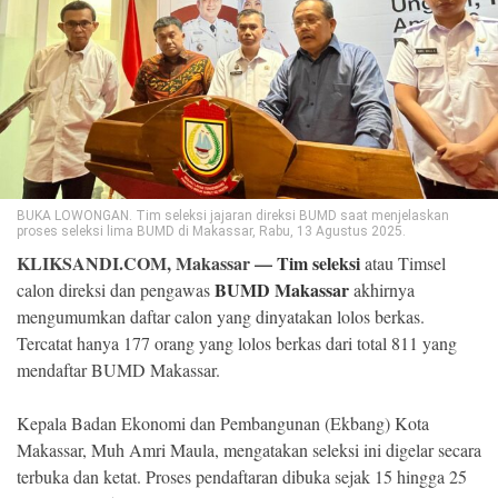
©
Copyright
2026
Klik
Sandi
-
All
right
reserved
BUKA LOWONGAN. Tim seleksi jajaran direksi BUMD saat menjelaskan
proses seleksi lima BUMD di Makassar, Rabu, 13 Agustus 2025.
KLIKSANDI.COM, Makassar —
Tim seleksi
atau Timsel
BUMD Makassar
calon direksi dan pengawas
akhirnya
mengumumkan daftar calon yang dinyatakan lolos berkas.
Tercatat hanya 177 orang yang lolos berkas dari total 811 yang
mendaftar BUMD Makassar.
Kepala Badan Ekonomi dan Pembangunan (Ekbang) Kota
Makassar, Muh Amri Maula, mengatakan seleksi ini digelar secara
terbuka dan ketat. Proses pendaftaran dibuka sejak 15 hingga 25