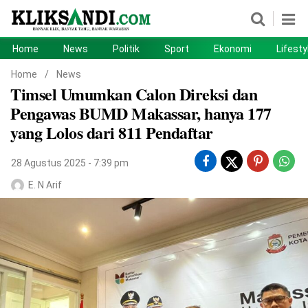
Home
News
Politik
Sport
Ekonomi
Lifesty
Home
News
Home
/
News
Timsel Umumkan Calon Direksi dan
Politik
Sport
Pengawas BUMD Makassar, hanya 177
Ekonomi
Lifestyle
yang Lolos dari 811 Pendaftar
Otomotif
Teknologi
28 Agustus 2025 - 7:39 pm
E. N Arif