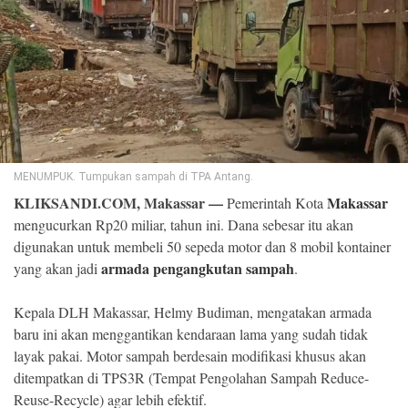
©
Copyright
2026
Klik
Sandi
-
All
right
reserved
MENUMPUK. Tumpukan sampah di TPA Antang.
KLIKSANDI.COM, Makassar —
Makassar
Pemerintah Kota
mengucurkan Rp20 miliar, tahun ini. Dana sebesar itu akan
digunakan untuk membeli 50 sepeda motor dan 8 mobil kontainer
armada pengangkutan sampah
yang akan jadi
.
Kepala DLH Makassar, Helmy Budiman, mengatakan armada
baru ini akan menggantikan kendaraan lama yang sudah tidak
layak pakai. Motor sampah berdesain modifikasi khusus akan
ditempatkan di TPS3R (Tempat Pengolahan Sampah Reduce-
Reuse-Recycle) agar lebih efektif.