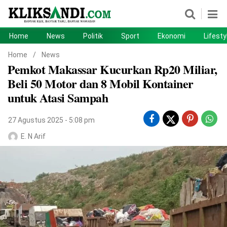
Home
News
Politik
Sport
Ekonomi
Lifesty
Home
News
Home
/
News
Pemkot Makassar Kucurkan Rp20 Miliar,
Politik
Sport
Beli 50 Motor dan 8 Mobil Kontainer
Ekonomi
Lifestyle
untuk Atasi Sampah
Otomotif
Teknologi
27 Agustus 2025 - 5:08 pm
E. N Arif