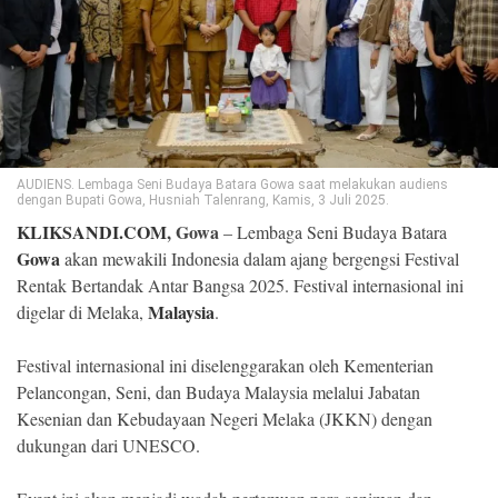
©
Copyright
2026
Klik
Sandi
-
All
right
reserved
AUDIENS. Lembaga Seni Budaya Batara Gowa saat melakukan audiens
dengan Bupati Gowa, Husniah Talenrang, Kamis, 3 Juli 2025.
KLIKSANDI.COM
, Gowa
– Lembaga Seni Budaya Batara
Gowa
akan mewakili Indonesia dalam ajang bergengsi Festival
Rentak Bertandak Antar Bangsa 2025. Festival internasional ini
Malaysia
digelar di Melaka,
.
Festival internasional ini diselenggarakan oleh Kementerian
Pelancongan, Seni, dan Budaya Malaysia melalui Jabatan
Kesenian dan Kebudayaan Negeri Melaka (JKKN) dengan
dukungan dari UNESCO.