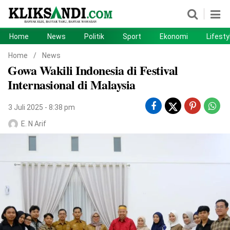
Home
News
Politik
Sport
Ekonomi
Lifesty
Home
News
Home
/
News
Gowa Wakili Indonesia di Festival
Politik
Sport
Internasional di Malaysia
Ekonomi
Lifestyle
3 Juli 2025 - 8:38 pm
Otomotif
Teknologi
E. N Arif