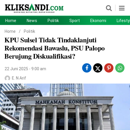
Home
News
Politik
Sport
Ekonomi
Lifesty
Home
News
Home
/
Politik
KPU Sulsel Tidak Tindaklanjuti
Politik
Sport
Rekomendasi Bawaslu, PSU Palopo
Ekonomi
Lifestyle
Berujung Diskualifikasi?
Otomotif
Teknologi
22 Juni 2025 - 9:00 am
E. N Arif