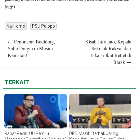
(egg)
Naili-ome
PSU Palopo
Post
←
Fenomena Bediding,
Kisah Jufrianto, Kepala
navigation
Suhu Dingin di Musim
Sekolah Rakyat dari
Kemarau!
Takalar Ikut Retret di
Barak
→
TERKAIT
Rapat Revisi UU Pemilu
DPD Masih Berhak Jaring