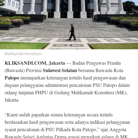
©
Copyright
2026
Klik
Sandi
-
All
right
reserved
Mahkamah Konstitusi
KLIKSANDI.COM
, Jakarta
— Badan Pengawas Pemilu
Sulawesi Selatan
(Bawaslu) Provinsi
bersama Bawaslu Kota
Palopo
memaparkan keterangan tertulis hasil pengawasan dan
dugaan pelanggaran administrasi pencalonan PSU Palopo dalam
sidang lanjutan PHPU di Gedung Mahkamah Konstitusi (MK),
Jakarta.
“Kami sudah paparkan semua keterangan secara tertulis
berdasarkan hasil pengawasan serta adanya indikasi pelanggaran
syarat pencalonan di PSU Pilkada Kota Palopo,” ujar Anggota
Bawaslu Sulsel Andarias Duma seusai mengikuti sidang di MK