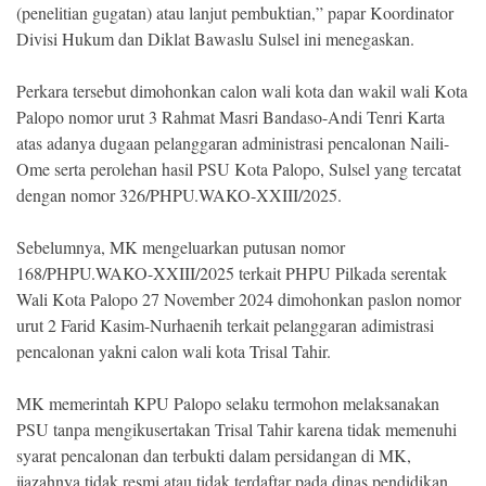
(penelitian gugatan) atau lanjut pembuktian,” papar Koordinator
Divisi Hukum dan Diklat Bawaslu Sulsel ini menegaskan.
Perkara tersebut dimohonkan calon wali kota dan wakil wali Kota
Palopo nomor urut 3 Rahmat Masri Bandaso-Andi Tenri Karta
atas adanya dugaan pelanggaran administrasi pencalonan Naili-
Ome serta perolehan hasil PSU Kota Palopo, Sulsel yang tercatat
dengan nomor 326/PHPU.WAKO-XXIII/2025.
Sebelumnya, MK mengeluarkan putusan nomor
168/PHPU.WAKO-XXIII/2025 terkait PHPU Pilkada serentak
Wali Kota Palopo 27 November 2024 dimohonkan paslon nomor
urut 2 Farid Kasim-Nurhaenih terkait pelanggaran adimistrasi
pencalonan yakni calon wali kota Trisal Tahir.
MK memerintah KPU Palopo selaku termohon melaksanakan
PSU tanpa mengikusertakan Trisal Tahir karena tidak memenuhi
syarat pencalonan dan terbukti dalam persidangan di MK,
ijazahnya tidak resmi atau tidak terdaftar pada dinas pendidikan.