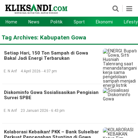
Home
News
Politik
Sport
Ekonomi
Lifesty
Home
News
Tag Archives:
Kabupaten Gowa
Politik
Sport
Setiap Hari, 150 Ton Sampah di Gowa
Ekonomi
Lifestyle
Bakal Jadi Energi Terbarukan
Otomotif
Teknologi
E. N Arif
4 April 2026 - 4:37 pm
Diskominfo Gowa Sosialisasikan Pengisian
Survei SPBE
E. N Arif
23 Januari 2026 - 6:43 pm
Kolaborasi Kebaikan! PKK – Bank Sulselbar
Perkuat Pencegahan Stunting di Gowa