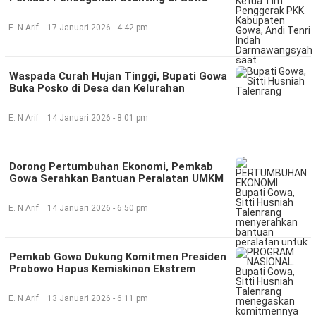
©
E. N Arif
17 Januari 2026 - 4:42 pm
Copyright
2026
Klik
Sandi
Waspada Curah Hujan Tinggi, Bupati Gowa
-
All
Buka Posko di Desa dan Kelurahan
right
reserved
E. N Arif
14 Januari 2026 - 8:01 pm
Dorong Pertumbuhan Ekonomi, Pemkab
Gowa Serahkan Bantuan Peralatan UMKM
E. N Arif
14 Januari 2026 - 6:50 pm
Pemkab Gowa Dukung Komitmen Presiden
Prabowo Hapus Kemiskinan Ekstrem
E. N Arif
13 Januari 2026 - 6:11 pm