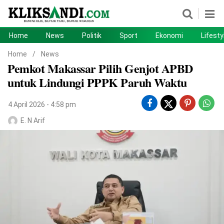
Home
News
Politik
Sport
Ekonomi
Lifesty
Home
News
Home
/
News
Pemkot Makassar Pilih Genjot APBD
Politik
Sport
untuk Lindungi PPPK Paruh Waktu
Ekonomi
Lifestyle
4 April 2026 - 4:58 pm
Otomotif
Teknologi
E. N Arif