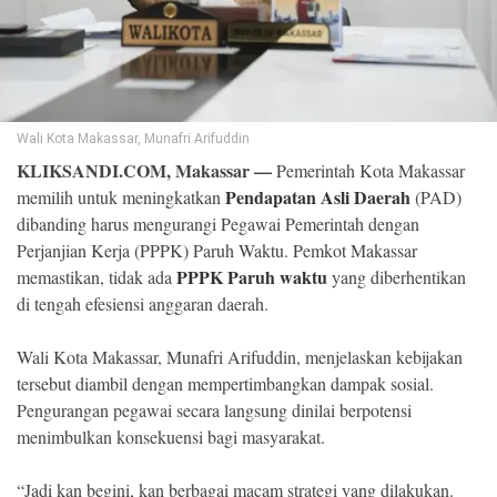
©
Copyright
2026
Klik
Sandi
-
All
Wali Kota Makassar, Munafri Arifuddin
right
KLIKSANDI.COM, Makassar —
reserved
Pemerintah Kota Makassar
Pendapatan Asli Daerah
memilih untuk meningkatkan
(PAD)
dibanding harus mengurangi Pegawai Pemerintah dengan
Perjanjian Kerja (PPPK) Paruh Waktu. Pemkot Makassar
PPPK Paruh waktu
memastikan, tidak ada
yang diberhentikan
di tengah efesiensi anggaran daerah.
Wali Kota Makassar, Munafri Arifuddin, menjelaskan kebijakan
tersebut diambil dengan mempertimbangkan dampak sosial.
Pengurangan pegawai secara langsung dinilai berpotensi
menimbulkan konsekuensi bagi masyarakat.
“Jadi kan begini, kan berbagai macam strategi yang dilakukan.