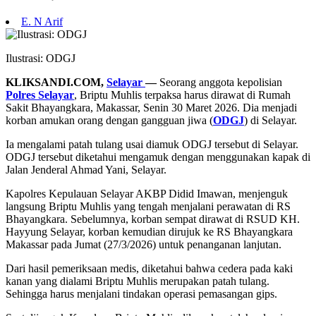
E. N Arif
Ilustrasi: ODGJ
KLIKSANDI.COM,
Selayar
—
Seorang anggota kepolisian
Polres Selayar
, Briptu Muhlis terpaksa harus dirawat di Rumah
Sakit Bhayangkara, Makassar, Senin 30 Maret 2026. Dia menjadi
korban amukan orang dengan gangguan jiwa (
ODGJ
) di Selayar.
Ia mengalami patah tulang usai diamuk ODGJ tersebut di Selayar.
ODGJ tersebut diketahui mengamuk dengan menggunakan kapak di
Jalan Jenderal Ahmad Yani, Selayar.
Kapolres Kepulauan Selayar AKBP Didid Imawan, menjenguk
langsung Briptu Muhlis yang tengah menjalani perawatan di RS
Bhayangkara. Sebelumnya, korban sempat dirawat di RSUD KH.
Hayyung Selayar, korban kemudian dirujuk ke RS Bhayangkara
Makassar pada Jumat (27/3/2026) untuk penanganan lanjutan.
Dari hasil pemeriksaan medis, diketahui bahwa cedera pada kaki
kanan yang dialami Briptu Muhlis merupakan patah tulang.
Sehingga harus menjalani tindakan operasi pemasangan gips.