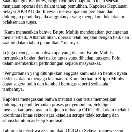
Saat dijenguk Kapolres, Briptu Muhlis dilaporkan telah selesai
menjalani operasi dan dalam tahap pemulihan. Kapolres Kepulauan
Selayar AKBP Didid Imawan menyampaikan perhatian dan
dukungan penuh kepada anggotanya yang mengalami luka dalam
pelaksanaan tugas.
“Kami memastikan bahwa Briptu Muhlis mendapatkan penanganan
medis terbaik. Alhamdulillah, operasi telah berjalan dengan baik dan
saat ini dalam tahap pemulihan,” ujarnya.
Ia juga menegaskan bahwa apa yang dialami Briptu Muhlis
merupakan bagian dari risiko tugas yang dihadapi anggota Polri
dalam memberikan perlindungan kepada masyarakat.
“Pengorbanan yang ditunjukkan anggota kami adalah bentuk nyata
dedikasi dalam menjaga keamanan. Kami berharap Briptu Muhlis
dapat segera pulih dan kembali bertugas seperti sediakala,”
tambahnya.
Kapolres menegaskan bahwa institusi akan terus memberikan
dukungan penuh terhadap proses penyembuhan. Sekaligus
memastikan penanganan lanjutan terhadap ODGJ dilakukan melalui
koordinasi lintas sektor agar kejadian serupa tidak terulang dan
situasi kamtibmas tetap kondusif.
Tahun lalu peristiwa aksi amukan ODGJ di Selayar menewaskan