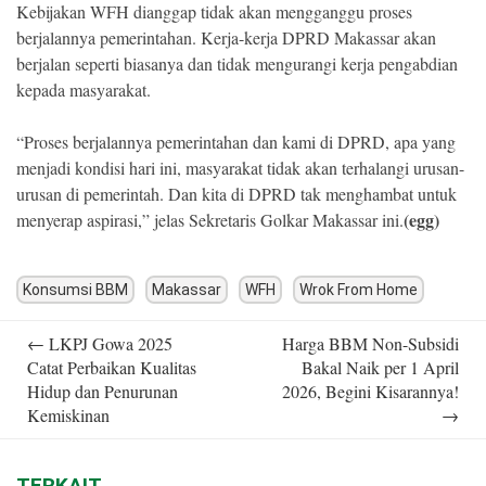
Kebijakan WFH dianggap tidak akan mengganggu proses
berjalannya pemerintahan. Kerja-kerja DPRD Makassar akan
berjalan seperti biasanya dan tidak mengurangi kerja pengabdian
kepada masyarakat.
“Proses berjalannya pemerintahan dan kami di DPRD, apa yang
menjadi kondisi hari ini, masyarakat tidak akan terhalangi urusan-
urusan di pemerintah. Dan kita di DPRD tak menghambat untuk
(egg)
menyerap aspirasi,” jelas Sekretaris Golkar Makassar ini.
Konsumsi BBM
Makassar
WFH
Wrok From Home
Post
←
LKPJ Gowa 2025
Harga BBM Non-Subsidi
navigation
Catat Perbaikan Kualitas
Bakal Naik per 1 April
Hidup dan Penurunan
2026, Begini Kisarannya!
Kemiskinan
→
TERKAIT