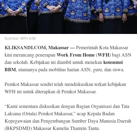
©
Copyright
2026
Klik
Sandi
-
All
Ilustrasi: WFH ASN
right
reserved
KLIKSANDI.COM,
Makassar
—
Pemerintah Kota Makassar
Work From Home
WFH
kini merancang penerapan
(
) bagi ASN
konsumsi
dan sekolah. Kebijakan ini diambil untuk menekan
BBM
, utamanya pada mobilitas harian ASN, guru, dan siswa.
Pemkot Makassar sendiri telah mendiskusikan terkait kebijakan
WFH ini untuk diterapkan di Pemkot Makassar.
“Kami sementara diskusikan dengan Bagian Organisasi dan Tata
Laksana (Ortala) Pemkot Makassar,” ucap Kepala Badan
Kepegawaian dan Pengembangan Sumber Daya Manusia Daerah
(BKPSDMD) Makassar Kamelia Thamrin Tantu.