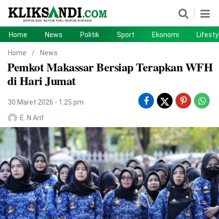
Home
News
Politik
Sport
Ekonomi
Lifesty
Home
News
Home
/
News
Pemkot Makassar Bersiap Terapkan WFH
Politik
Sport
di Hari Jumat
Ekonomi
Lifestyle
30 Maret 2026 - 1:25 pm
Otomotif
Teknologi
E. N Arif