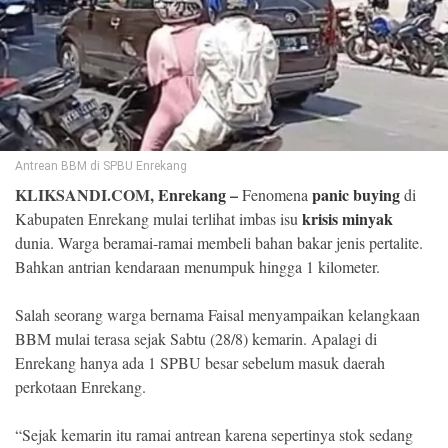
©
Copyright
2026
Klik
Sandi
-
All
right
reserved
Antrean BBM di SPBU Enrekang
KLIKSANDI.COM,
Enrekang
–
panic buying
Fenomena
di
krisis minyak
Kabupaten Enrekang mulai terlihat imbas isu
dunia. Warga beramai-ramai membeli bahan bakar jenis pertalite.
Bahkan antrian kendaraan menumpuk hingga 1 kilometer.
Salah seorang warga bernama Faisal menyampaikan kelangkaan
BBM mulai terasa sejak Sabtu (28/8) kemarin. Apalagi di
Enrekang hanya ada 1 SPBU besar sebelum masuk daerah
perkotaan Enrekang.
“Sejak kemarin itu ramai antrean karena sepertinya stok sedang