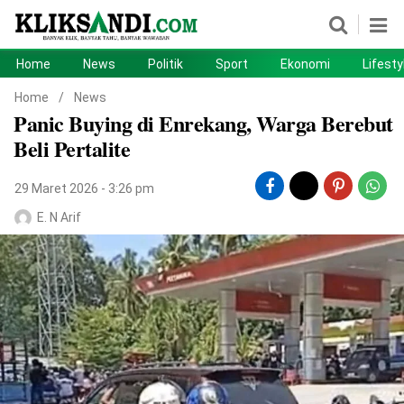
Home
News
Politik
Sport
Ekonomi
Lifesty
Home
News
Home
/
News
Panic Buying di Enrekang, Warga Berebut
Politik
Sport
Beli Pertalite
Ekonomi
Lifestyle
29 Maret 2026 - 3:26 pm
Otomotif
Teknologi
E. N Arif