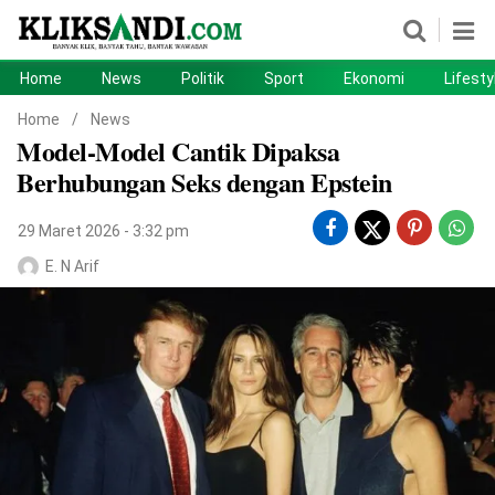
Home
News
Politik
Sport
Ekonomi
Lifesty
Home
News
Home
/
News
Model-Model Cantik Dipaksa
Politik
Sport
Berhubungan Seks dengan Epstein
Ekonomi
Lifestyle
29 Maret 2026 - 3:32 pm
Otomotif
Teknologi
E. N Arif