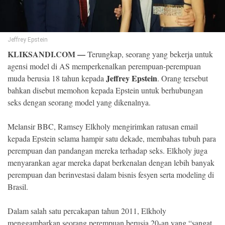
©
Copyright
2026
Jeffrey Epstein
Klik
Sandi
KLIKSANDI.COM —
Terungkap, seorang yang bekerja untuk
-
All
agensi model di AS memperkenalkan perempuan-perempuan
right
reserved
Jeffrey Epstein
muda berusia 18 tahun kepada
. Orang tersebut
bahkan disebut memohon kepada Epstein untuk berhubungan
seks dengan seorang model yang dikenalnya.
Melansir BBC, Ramsey Elkholy mengirimkan ratusan email
kepada Epstein selama hampir satu dekade, membahas tubuh para
perempuan dan pandangan mereka terhadap seks. Elkholy juga
menyarankan agar mereka dapat berkenalan dengan lebih banyak
perempuan dan berinvestasi dalam bisnis fesyen serta modeling di
Brasil.
Dalam salah satu percakapan tahun 2011, Elkholy
menggambarkan seorang perempuan berusia 20-an yang “sangat