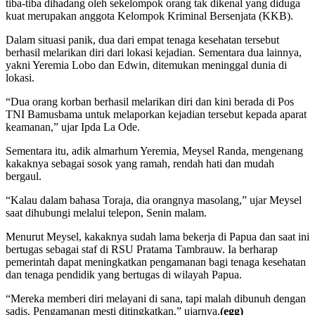
tiba-tiba dihadang oleh sekelompok orang tak dikenal yang diduga
kuat merupakan anggota Kelompok Kriminal Bersenjata (KKB).
Dalam situasi panik, dua dari empat tenaga kesehatan tersebut
berhasil melarikan diri dari lokasi kejadian. Sementara dua lainnya,
yakni Yeremia Lobo dan Edwin, ditemukan meninggal dunia di
lokasi.
“Dua orang korban berhasil melarikan diri dan kini berada di Pos
TNI Bamusbama untuk melaporkan kejadian tersebut kepada aparat
keamanan,” ujar Ipda La Ode.
Sementara itu, adik almarhum Yeremia, Meysel Randa, mengenang
kakaknya sebagai sosok yang ramah, rendah hati dan mudah
bergaul.
“Kalau dalam bahasa Toraja, dia orangnya masolang,” ujar Meysel
saat dihubungi melalui telepon, Senin malam.
Menurut Meysel, kakaknya sudah lama bekerja di Papua dan saat ini
bertugas sebagai staf di RSU Pratama Tambrauw. Ia berharap
pemerintah dapat meningkatkan pengamanan bagi tenaga kesehatan
dan tenaga pendidik yang bertugas di wilayah Papua.
“Mereka memberi diri melayani di sana, tapi malah dibunuh dengan
sadis. Pengamanan mesti ditingkatkan,” ujarnya.
(egg)