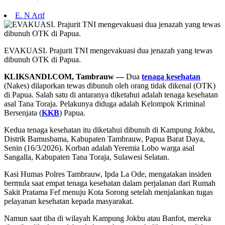
E. N Arif
EVAKUASI. Prajurit TNI mengevakuasi dua jenazah yang tewas
dibunuh OTK di Papua.
KLIKSANDI.COM, Tambrauw —
Dua
tenaga kesehatan
(Nakes) dilaporkan tewas dibunuh oleh orang tidak dikenal (OTK)
di Papua. Salah satu di antaranya diketahui adalah tenaga kesehatan
asal Tana Toraja. Pelakunya diduga adalah Kelompok Kriminal
Bersenjata (
KKB
) Papua.
Kedua tenaga kesehatan itu diketahui dibunuh di Kampung Jokbu,
Distrik Bamusbama, Kabupaten Tambrauw, Papua Barat Daya,
Senin (16/3/2026). Korban adalah Yeremia Lobo warga asal
Sangalla, Kabupaten Tana Toraja, Sulawesi Selatan.
Kasi Humas Polres Tambrauw, Ipda La Ode, mengatakan insiden
bermula saat empat tenaga kesehatan dalam perjalanan dari Rumah
Sakit Pratama Fef menuju Kota Sorong setelah menjalankan tugas
pelayanan kesehatan kepada masyarakat.
Namun saat tiba di wilayah Kampung Jokbu atau Banfot, mereka