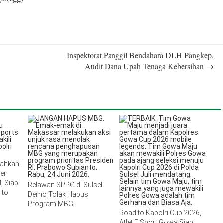
Inspektorat Panggil Bendahara DLH Pangkep,
Audit Dana Upah Tenaga Kebersihan
→
lahkan!
men
, Siap
Relawan SPPG di Sulsel
 to
Demo Tolak Hapus
Program MBG
Road to Kapolri Cup 2026,
Atlet E Sport Gowa Siap