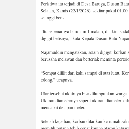
Peristiwa itu terjadi di Desa Baruga, Dusun B
Selatan, Kamis (22/1/2026), sekitar pukul 01.00
setinggi betis.
“Itu sebenarnya baru jam 1 malam, dia kira sudah 
digigit betisnya,” kata Kepala Dusun Batu Napa
Najamuddin mengatakan, selain digigit, korban se
berusaha melawan dan berteriak meminta pertol
“Sempat dililit dari kaki sampai di atas lutut. 
tolong,” ucapnya.
Ular tersebut akhirnya bisa dilumpuhkan warga.
Ukuran diameternya seperti ukuran diameter kalen
mencapai delapan meter.
Setelah kejadian, korban dilarikan ke rumah sa
memilih pulang lebih cepat karena alasan keluar