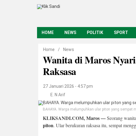
HOME
NEWS
POLITIK
SPORT
Home
/
News
Wanita di Maros Nyari
Raksasa
27 Januari 2026 - 4:57 pm
E. N Arif
BAHAYA. Warga melumpuhkan ular piton yang sempat men
KLIKSANDI.COM,
Maros
—
Seorang wanita
piton
. Ular berukuran raksasa itu, sempat menggi