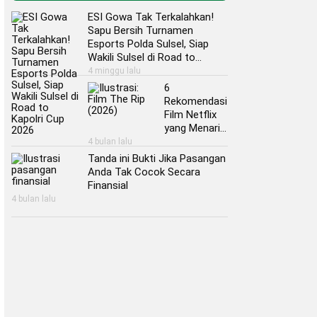
ESI Gowa Tak Terkalahkan!
Sapu Bersih Turnamen
Esports Polda Sulsel, Siap
Wakili Sulsel di Road to
Kapolri Cup 2026
4 minggu lalu
6
Rekomendasi
Film Netflix
yang Menarik
untuk Kamu
4 bulan lalu
Nonton Akhir
Tanda ini Bukti Jika Pasangan
Pekan ini
Anda Tak Cocok Secara
Finansial
4 bulan lalu