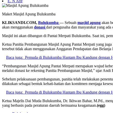
E. N Arif
Maket Masjid Apung Bulukumba
KLIKSANDI.COM,
Bulukumba
—
Sebuah
masjid apung
akan b
akan menggunakan
donasi
dari pengusaha dan masyarakat yang ada
Masjid ini akan dibangun di Pantai Merpati Bulukumba. Saat ini, pem
Ketua Panitia Pembangunan Masjid Apung Pantai Merpati yang jug
tersebut tidak akan menggunakan Anggaran Pendapatan dan Belanja 
Baca juga:
Pemuda di Bulukumba Hantam Ibu Kandung dengan H
“Pembangunan Masjid Apung Pantai Merpati merupakan wujud kebersa
melalui donasi ke rekening Panitia Pembangunan Masjid,” ujar Andi
Sebelum pelaksanaan pembangunan, panitia telah melakukan penentua
dilakukan sebagai bentuk kehati-hatian dan komitmen menjaga kesesu
Baca juga:
Pemuda di Bulukumba Hantam Ibu Kandung dengan H
Ketua Majelis Dai Muda Bulukumba, Dr. Ikhwan Bahar, M.Pd., menga
yang berbasis pada peraturan daerah bernuansa keagamaan.
(egg)