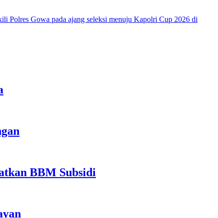
a
ngan
atkan BBM Subsidi
ayan