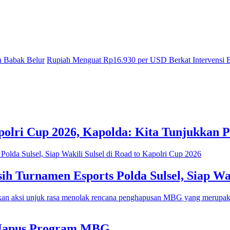
 Babak Belur
Rupiah Menguat Rp16.930 per USD Berkat Intervensi
polri Cup 2026, Kapolda: Kita Tunjukkan 
h Turnamen Esports Polda Sulsel, Siap Wak
 Hapus Program MBG