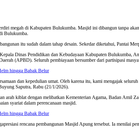
erdiri megah di Kabupaten Bulukumba. Masjid ini dibangun tanpa a
 di Bulukumba.
bangunan itu sudah dalam tahap desain. Sekedar diketahui, Pantai Merp
a Kepala Dinas Pendidikan dan Kebudayaan Kabupaten Bulukumba, A
Daerah (APBD). Seluruh pembiayaan bersumber dari partisipasi masya
elm hingga Babak Belur
maan dan kepedulian umat. Oleh karena itu, kami mengajak seluruh e
 Buyung Saputra, Rabu (21/1/2026).
n arah kiblat dengan melibatkan Kementerian Agama, Badan Amil Zaka
aian syariat dalam perencanaan masjid.
elm hingga Babak Belur
presiasi rencana pembangunan Masjid Apung tersebut. Ia menilai pe