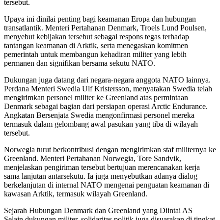
tersebut.
Upaya ini dinilai penting bagi keamanan Eropa dan hubungan
transatlantik. Menteri Pertahanan Denmark, Troels Lund Poulsen,
menyebut kebijakan tersebut sebagai respons tegas terhadap
tantangan keamanan di Arktik, serta menegaskan komitmen
pemerintah untuk membangun kehadiran militer yang lebih
permanen dan signifikan bersama sekutu NATO.
Dukungan juga datang dari negara-negara anggota NATO lainnya.
Perdana Menteri Swedia Ulf Kristersson, menyatakan Swedia telah
mengirimkan personel militer ke Greenland atas permintaan
Denmark sebagai bagian dari persiapan operasi Arctic Endurance.
Angkatan Bersenjata Swedia mengonfirmasi personel mereka
termasuk dalam gelombang awal pasukan yang tiba di wilayah
tersebut.
Norwegia turut berkontribusi dengan mengirimkan staf militernya ke
Greenland. Menteri Pertahanan Norwegia, Tore Sandvik,
menjelaskan pengiriman tersebut bertujuan merencanakan kerja
sama lanjutan antarsekutu. Ia juga menyebutkan adanya dialog
berkelanjutan di internal NATO mengenai penguatan keamanan di
kawasan Arktik, termasuk wilayah Greenland.
Sejarah Hubungan Denmark dan Greenland yang Diintai AS
Selain dukungan militer, solidaritas politik juga disuarakan di tingkat