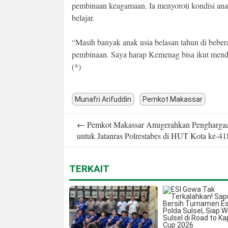
pembinaan keagamaan. Ia menyoroti kondisi anak
belajar.
“Masih banyak anak usia belasan tahun di bebe
pembinaan. Saya harap Kemenag bisa ikut mendor
(*)
Munafri Arifuddin
Pemkot Makassar
Post
←
Pemkot Makassar Anugerahkan Pengharga
navigation
untuk Jatanras Polrestabes di HUT Kota ke-41
TERKAIT