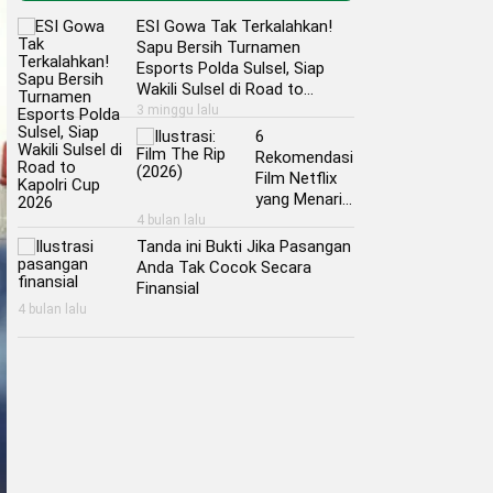
ESI Gowa Tak Terkalahkan!
Sapu Bersih Turnamen
Esports Polda Sulsel, Siap
Wakili Sulsel di Road to
Kapolri Cup 2026
3 minggu lalu
6
Rekomendasi
Film Netflix
yang Menarik
untuk Kamu
4 bulan lalu
Nonton Akhir
Tanda ini Bukti Jika Pasangan
Pekan ini
Anda Tak Cocok Secara
Finansial
4 bulan lalu