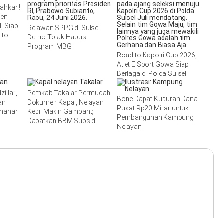
lahkan!
men
, Siap
Relawan SPPG di Sulsel
 to
Demo Tolak Hapus
Program MBG
Road to Kapolri Cup 2026,
Atlet E Sport Gowa Siap
Berlaga di Polda Sulsel
illa”,
Pemkab Takalar Permudah
Bone Dapat Kucuran Dana
an
Dokumen Kapal, Nelayan
Pusat Rp20 Miliar untuk
ahanan
Kecil Makin Gampang
Pembangunan Kampung
Dapatkan BBM Subsidi
Nelayan