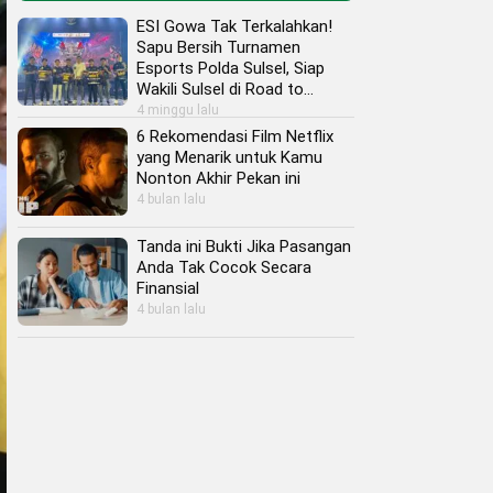
ESI Gowa Tak Terkalahkan!
Sapu Bersih Turnamen
Esports Polda Sulsel, Siap
Wakili Sulsel di Road to
Kapolri Cup 2026
4 minggu lalu
6 Rekomendasi Film Netflix
yang Menarik untuk Kamu
Nonton Akhir Pekan ini
4 bulan lalu
Tanda ini Bukti Jika Pasangan
Anda Tak Cocok Secara
Finansial
4 bulan lalu