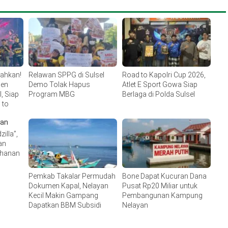
lahkan!
Relawan SPPG di Sulsel
Road to Kapolri Cup 2026,
men
Demo Tolak Hapus
Atlet E Sport Gowa Siap
, Siap
Program MBG
Berlaga di Polda Sulsel
 to
illa”,
an
ahanan
Pemkab Takalar Permudah
Bone Dapat Kucuran Dana
Dokumen Kapal, Nelayan
Pusat Rp20 Miliar untuk
Kecil Makin Gampang
Pembangunan Kampung
Dapatkan BBM Subsidi
Nelayan