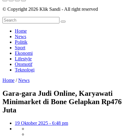
© Copyright 2026 Klik Sandi - All right reserved
Home
News
Politik
Sport
Ekonomi
Lifestyle
Otomotif
Teknologi
Home
/
News
Gara-gara Judi Online, Karyawati
Minimarket di Bone Gelapkan Rp476
Juta
19 Oktober 2025 - 6:48 pm