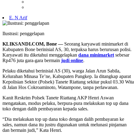
E. N Arif
Ilustrasi: penggelapan
KLIKSANDI.COM, Bone —
Seorang karyawati minimarket di
Kabupaten Bone berinisial AS, 30, terpaksa harus berurusan polisi.
Karyawati itu diketahui menggelapkan
dana minimarket
sebesar
Rp476 juta gara-gara bermain
judi online
.
Pelaku diketahui berinisial AS (30), warga Jalan Arun Sabila,
Kelurahan Minasa Te’ne, Kabupaten Pangkep. Ia ditangkap aparat
Kepolisian Sektor (Polsek) Tanete Riattang sekitar pukul 03.30 Wita
di Jalan Hos Cokroaminoto, Watampone, tanpa perlawanan.
Kanit Reskrim Polsek Tanete Riattang AKP Henri Aswan
mengatakan, modus pelaku, berpura-pura melakukan top up dana
toko dengan dalih pembayaran kepada sales.
“Dia melakukan top up dana toko dengan dalih pembayaran ke
sales, namun dana itu justru digunakan untuk melunasi pinjaman
dan bermain judi,” Kata Henri.