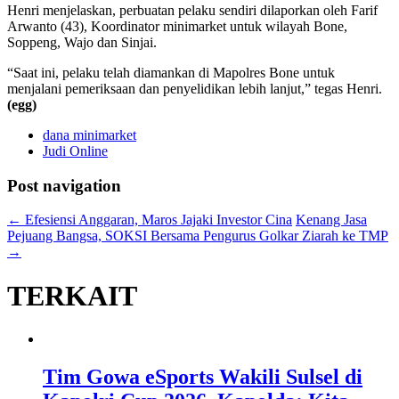
Henri menjelaskan, perbuatan pelaku sendiri dilaporkan oleh Farif
Arwanto (43), Koordinator minimarket untuk wilayah Bone,
Soppeng, Wajo dan Sinjai.
“Saat ini, pelaku telah diamankan di Mapolres Bone untuk
menjalani pemeriksaan dan penyelidikan lebih lanjut,” tegas Henri.
(egg)
dana minimarket
Judi Online
Post navigation
←
Efesiensi Anggaran, Maros Jajaki Investor Cina
Kenang Jasa
Pejuang Bangsa, SOKSI Bersama Pengurus Golkar Ziarah ke TMP
→
TERKAIT
Tim Gowa eSports Wakili Sulsel di