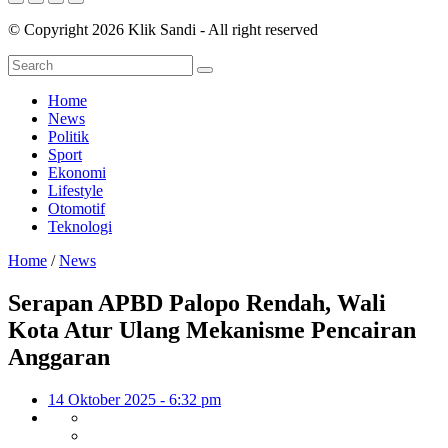
© Copyright 2026 Klik Sandi - All right reserved
Home
News
Politik
Sport
Ekonomi
Lifestyle
Otomotif
Teknologi
Home
/
News
Serapan APBD Palopo Rendah, Wali
Kota Atur Ulang Mekanisme Pencairan
Anggaran
14 Oktober 2025 - 6:32 pm