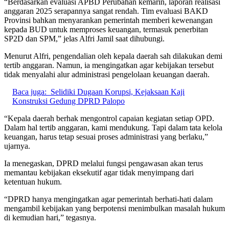
“Berdasarkan evaluasi APBD Perubahan kemarin, laporan realisasi
anggaran 2025 serapannya sangat rendah. Tim evaluasi BAKD
Provinsi bahkan menyarankan pemerintah memberi kewenangan
kepada BUD untuk memproses keuangan, termasuk penerbitan
SP2D dan SPM,” jelas Alfri Jamil saat dihubungi.
Menurut Alfri, pengendalian oleh kepala daerah sah dilakukan demi
tertib anggaran. Namun, ia mengingatkan agar kebijakan tersebut
tidak menyalahi alur administrasi pengelolaan keuangan daerah.
Baca juga:
Selidiki Dugaan Korupsi, Kejaksaan Kaji
Konstruksi Gedung DPRD Palopo
“Kepala daerah berhak mengontrol capaian kegiatan setiap OPD.
Dalam hal tertib anggaran, kami mendukung. Tapi dalam tata kelola
keuangan, harus tetap sesuai proses administrasi yang berlaku,”
ujarnya.
Ia menegaskan, DPRD melalui fungsi pengawasan akan terus
memantau kebijakan eksekutif agar tidak menyimpang dari
ketentuan hukum.
“DPRD hanya mengingatkan agar pemerintah berhati-hati dalam
mengambil kebijakan yang berpotensi menimbulkan masalah hukum
di kemudian hari,” tegasnya.