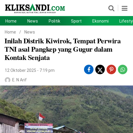
Home
News
Politik
Sport
Ekonomi
Lifesty
Home
News
Home
/
News
Inilah Distrik Kiwirok, Tempat Perwira
Politik
Sport
TNI asal Pangkep yang Gugur dalam
Ekonomi
Lifestyle
Kontak Senjata
Otomotif
Teknologi
12 Oktober 2025 - 7:19 pm
E. N Arif