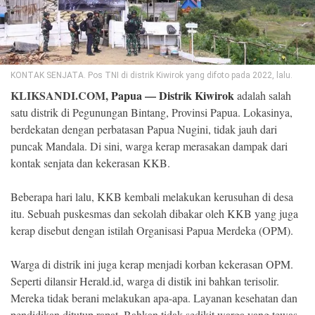
©
Copyright
2026
Klik
Sandi
-
KONTAK SENJATA. Pos TNI di distrik Kiwirok yang difoto pada 2022, lalu.
All
KLIKSANDI.COM,
Papua
—
Distrik Kiwirok
adalah salah
right
reserved
satu distrik di Pegunungan Bintang, Provinsi Papua. Lokasinya,
berdekatan dengan perbatasan Papua Nugini, tidak jauh dari
puncak Mandala. Di sini, warga kerap merasakan dampak dari
kontak senjata dan kekerasan KKB.
Beberapa hari lalu, KKB kembali melakukan kerusuhan di desa
itu. Sebuah puskesmas dan sekolah dibakar oleh KKB yang juga
kerap disebut dengan istilah Organisasi Papua Merdeka (OPM).
Warga di distrik ini juga kerap menjadi korban kekerasan OPM.
Seperti dilansir Herald.id, warga di distik ini bahkan terisolir.
Mereka tidak berani melakukan apa-apa. Layanan kesehatan dan
pendidikan ditutup rapat. Bahkan tidak sedikit warga yang tewas