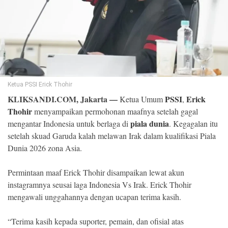
©
Copyright
2026
Klik
Sandi
-
All
right
reserved
Ketua PSSI Erick Thohir
KLIKSANDI.COM, Jakarta —
PSSI
Erick
Ketua Umum
,
Thohir
menyampaikan permohonan maafnya setelah gagal
piala dunia
mengantar Indonesia untuk berlaga di
. Kegagalan itu
setelah skuad Garuda kalah melawan Irak dalam kualifikasi Piala
Dunia 2026 zona Asia.
Permintaan maaf Erick Thohir disampaikan lewat akun
instagramnya seusai laga Indonesia Vs Irak. Erick Thohir
mengawali unggahannya dengan ucapan terima kasih.
“Terima kasih kepada suporter, pemain, dan ofisial atas