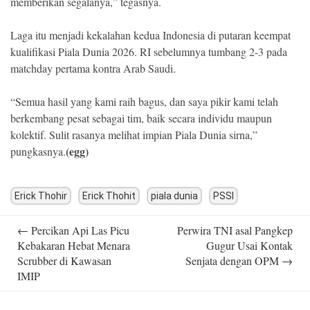
memberikan segalanya,” tegasnya.
Laga itu menjadi kekalahan kedua Indonesia di putaran keempat
kualifikasi Piala Dunia 2026. RI sebelumnya tumbang 2-3 pada
matchday pertama kontra Arab Saudi.
“Semua hasil yang kami raih bagus, dan saya pikir kami telah
berkembang pesat sebagai tim, baik secara individu maupun
kolektif. Sulit rasanya melihat impian Piala Dunia sirna,”
(egg)
pungkasnya.
Erick Thohir
Erick Thohit
piala dunia
PSSI
Post
←
Percikan Api Las Picu
Perwira TNI asal Pangkep
navigation
Kebakaran Hebat Menara
Gugur Usai Kontak
Scrubber di Kawasan
Senjata dengan OPM
→
IMIP