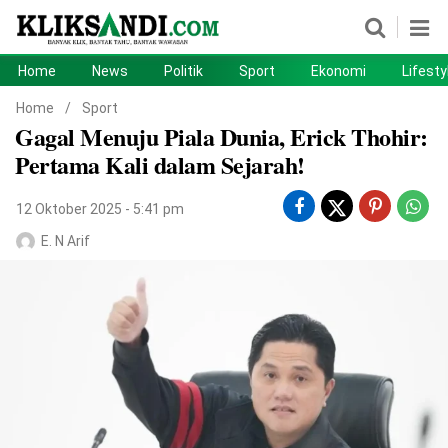
Home
News
Politik
Sport
Ekonomi
Lifesty
Home
News
Home
/
Sport
Gagal Menuju Piala Dunia, Erick Thohir:
Politik
Sport
Pertama Kali dalam Sejarah!
Ekonomi
Lifestyle
12 Oktober 2025 - 5:41 pm
Otomotif
Teknologi
E. N Arif