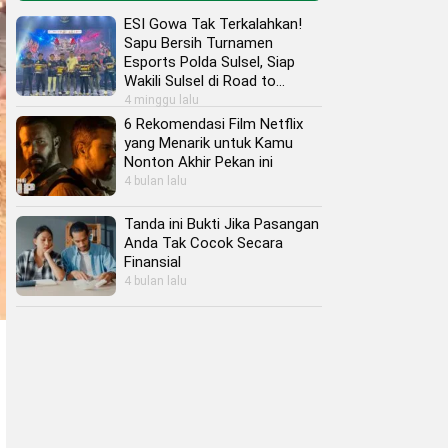
ESI Gowa Tak Terkalahkan!
Sapu Bersih Turnamen
Esports Polda Sulsel, Siap
Wakili Sulsel di Road to
Kapolri Cup 2026
4 minggu lalu
6 Rekomendasi Film Netflix
yang Menarik untuk Kamu
Nonton Akhir Pekan ini
4 bulan lalu
Tanda ini Bukti Jika Pasangan
Anda Tak Cocok Secara
Finansial
4 bulan lalu