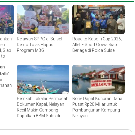
lahkan!
Relawan SPPG di Sulsel
Road to Kapolri Cup 2026,
men
Demo Tolak Hapus
Atlet E Sport Gowa Siap
, Siap
Program MBG
Berlaga di Polda Sulsel
 to
illa”,
an
ahanan
Pemkab Takalar Permudah
Bone Dapat Kucuran Dana
Dokumen Kapal, Nelayan
Pusat Rp20 Miliar untuk
Kecil Makin Gampang
Pembangunan Kampung
Dapatkan BBM Subsidi
Nelayan