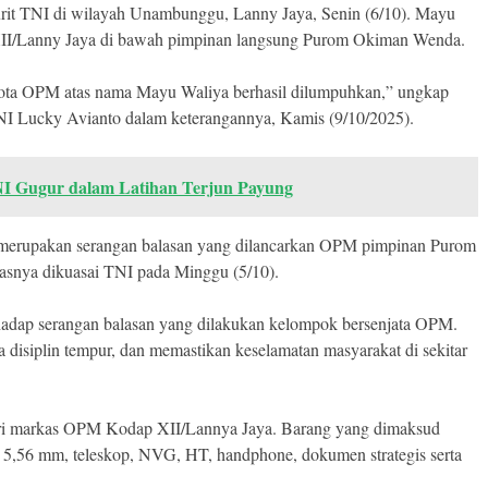
urit TNI di wilayah Unambunggu, Lanny Jaya, Senin (6/10). Mayu
I/Lanny Jaya di bawah pimpinan langsung Purom Okiman Wenda.
ggota OPM atas nama Mayu Waliya berhasil dilumpuhkan,” ungkap
 Lucky Avianto dalam keterangannya, Kamis (9/10/2025).
TNI Gugur dalam Latihan Terjun Payung
erupakan serangan balasan yang dilancarkan OPM pimpinan Purom
snya dikuasai TNI pada Minggu (5/10).
rhadap serangan balasan yang dilakukan kelompok bersenjata OPM.
 disiplin tempur, dan memastikan keselamatan masyarakat di sekitar
 dari markas OPM Kodap XII/Lannya Jaya. Barang yang dimaksud
an 5,56 mm, teleskop, NVG, HT, handphone, dokumen strategis serta