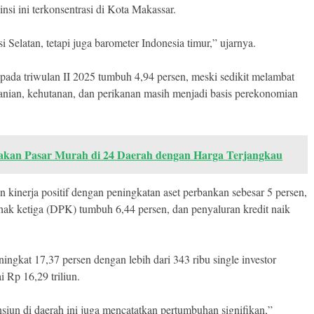
si ini terkonsentrasi di Kota Makassar.
elatan, tetapi juga barometer Indonesia timur,” ujarnya.
pada triwulan II 2025 tumbuh 4,94 persen, meski sedikit melambat
anian, kehutanan, dan perikanan masih menjadi basis perekonomian
akan Pasar Murah di 24 Daerah dengan Harga Terjangkau
 kinerja positif dengan peningkatan aset perbankan sebesar 5 persen,
hak ketiga (DPK) tumbuh 6,44 persen, dan penyaluran kredit naik
ningkat 17,37 persen dengan lebih dari 343 ribu single investor
i Rp 16,29 triliun.
siun di daerah ini juga mencatatkan pertumbuhan signifikan,”