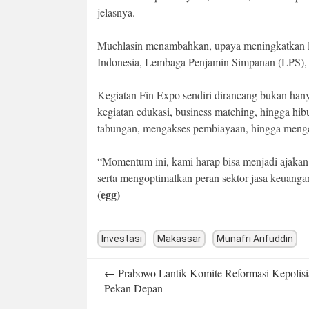
jelasnya.
Muchlasin menambahkan, upaya meningkatkan li
Indonesia, Lembaga Penjamin Simpanan (LPS), d
Kegiatan Fin Expo sendiri dirancang bukan hany
kegiatan edukasi, business matching, hingga hi
tabungan, mengakses pembiayaan, hingga menge
“Momentum ini, kami harap bisa menjadi ajakan 
serta mengoptimalkan peran sektor jasa keuanga
(egg)
Investasi
Makassar
Munafri Arifuddin
Post
←
Prabowo Lantik Komite Reformasi Kepolisi
navigation
Pekan Depan