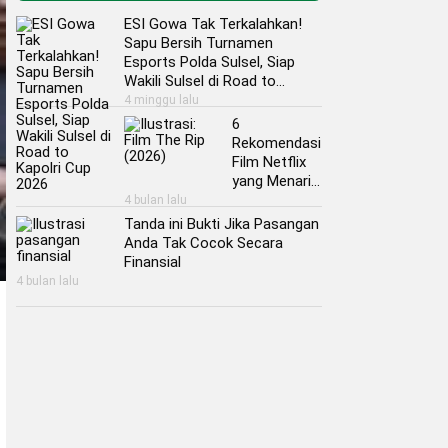
ESI Gowa Tak Terkalahkan!
Sapu Bersih Turnamen
Esports Polda Sulsel, Siap
Wakili Sulsel di Road to
Kapolri Cup 2026
4 minggu lalu
6
Rekomendasi
Film Netflix
yang Menarik
untuk Kamu
4 bulan lalu
Nonton Akhir
Tanda ini Bukti Jika Pasangan
Pekan ini
Anda Tak Cocok Secara
Finansial
4 bulan lalu