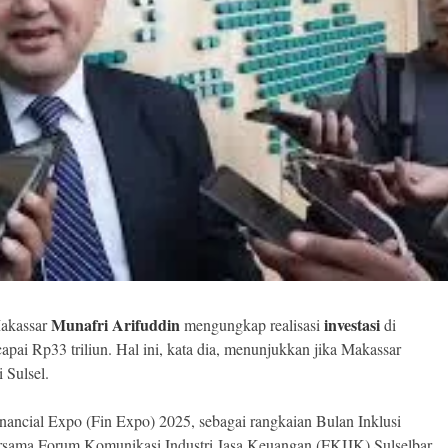
Munafri Arifuddin
investasi
akassar
mengungkap realisasi
di
apai Rp33 triliun. Hal ini, kata dia, menunjukkan jika Makassar
 Sulsel.
nancial Expo (Fin Expo) 2025, sebagai rangkaian Bulan Inklusi
rsama Forum Komunikasi Industri Jasa Keuangan (FKIJK) Sulselbar,