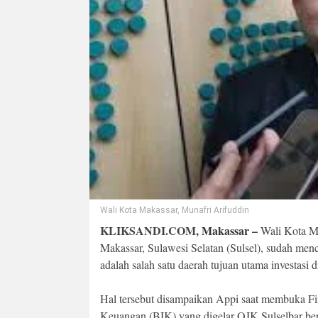
Wali Kota Makassar, Munafri Arifuddin
KLIKSANDI.COM,
Makassar
–
Wali Kota M
Makassar, Sulawesi Selatan (Sulsel), sudah menc
adalah salah satu daerah tujuan utama investasi di
Hal tersebut disampaikan Appi saat membuka Fi
Keuangan (BIK) yang digelar OJK Sulselbar be