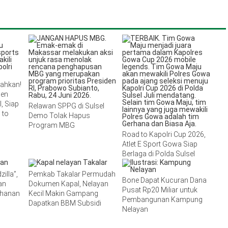
lahkan!
men
, Siap
Relawan SPPG di Sulsel
 to
Demo Tolak Hapus
Program MBG
Road to Kapolri Cup 2026,
Atlet E Sport Gowa Siap
Berlaga di Polda Sulsel
illa”,
Pemkab Takalar Permudah
Bone Dapat Kucuran Dana
an
Dokumen Kapal, Nelayan
Pusat Rp20 Miliar untuk
ahanan
Kecil Makin Gampang
Pembangunan Kampung
Dapatkan BBM Subsidi
Nelayan